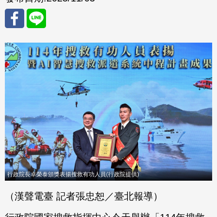
分享
分享
至
至
Fac
Line
eBo
ok
行政院長卓榮泰頒獎表揚搜救有功人員(行政院提供)
（漢聲電臺 記者張忠恕／臺北報導）