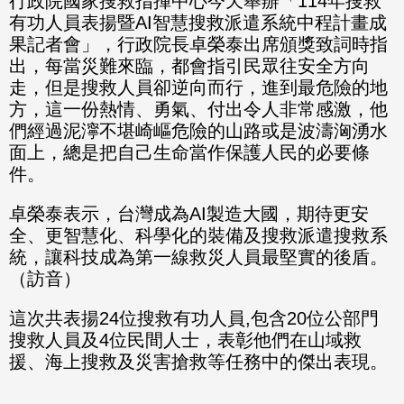
行政院國家搜救指揮中心今天舉辦「114年搜救
有功人員表揚暨AI智慧搜救派遣系統中程計畫成
果記者會」，行政院長卓榮泰出席頒獎致詞時指
出，每當災難來臨，都會指引民眾往安全方向
走，但是搜救人員卻逆向而行，進到最危險的地
方，這一份熱情、勇氣、付出令人非常感激，他
們經過泥濘不堪崎嶇危險的山路或是波濤洶湧水
面上，總是把自己生命當作保護人民的必要條
件。
卓榮泰表示，台灣成為AI製造大國，期待更安
全、更智慧化、科學化的裝備及搜救派遣搜救系
統，讓科技成為第一線救災人員最堅實的後盾。
（訪音）
這次共表揚24位搜救有功人員,包含20位公部門
搜救人員及4位民間人士，表彰他們在山域救
援、海上搜救及災害搶救等任務中的傑出表現。