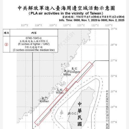
分享
分享
至
至
Fac
Line
eBo
ok