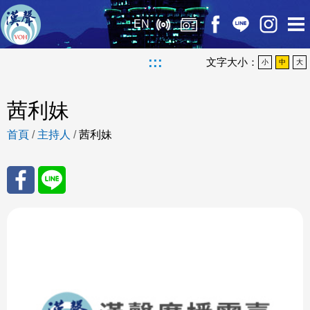
EN
:::
文字大小：
小
中
大
茜利妹
首頁
/
主持人
/
茜利妹
分享
分享
至
至
Fac
Line
eBo