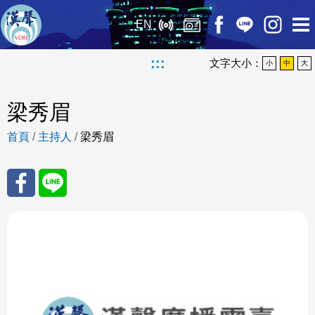
EN
:::
文字大小：
小
中
大
梁秀眉
首頁
/
主持人
/
梁秀眉
分享
分享
至
至
Fac
Line
eBo