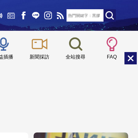
文字大小：
小
中
大
益插播
新聞採訪
全站搜尋
FAQ