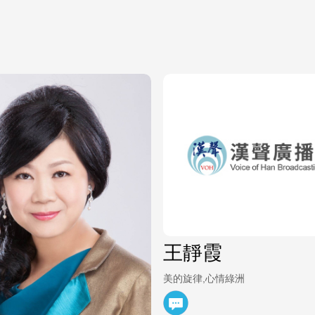
王靜霞
美的旋律,心情綠洲