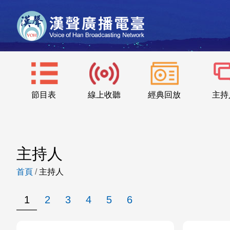
節目表
線上收聽
經典回放
主持
主持人
首頁
/
主持人
1
2
3
4
5
6