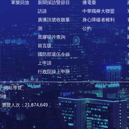
軍樂回放
新聞採訪暨節目
播電臺
訪談
中華職棒大聯盟
廣播訊號收聽量
身心障礙者權利
測
公約
黑膠唱片查詢
留言版
國防部退伍令線
上申請
行政院線上申辦
│
網站導覽
B棟
9
瀏覽人次：21,674,649