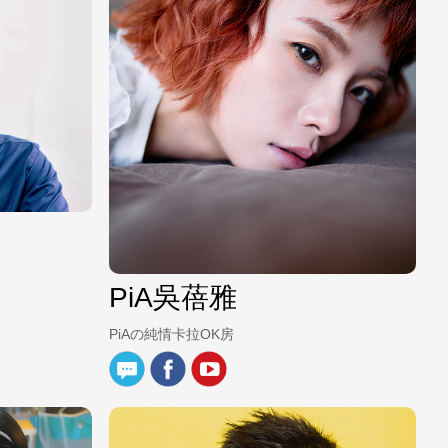
PiA吳蓓雅
PiAの純情卡拉OK房