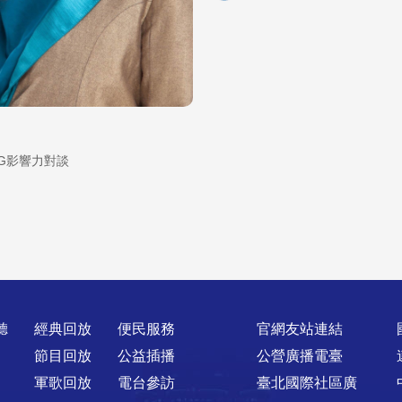
G影響力對談
聽
經典回放
便民服務
官網友站連結
節目回放
公益插播
公營廣播電臺
軍歌回放
電台參訪
臺北國際社區廣