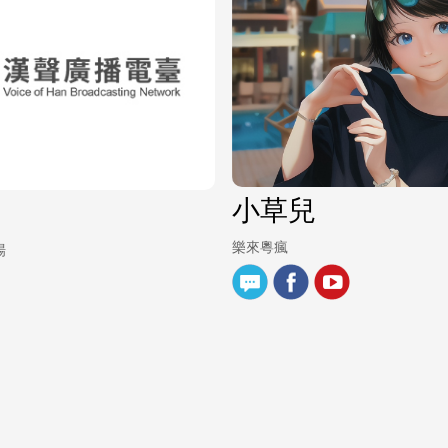
小草兒
樂來粵瘋
場