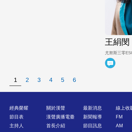
王絹閔
尤努斯三零ES
1
2
3
4
5
6
快速連結
經典榮耀
關於漢聲
最新消息
線上收
節目表
漢聲廣播電臺
新聞報導
FM
主持人
首長介紹
節目訊息
AM