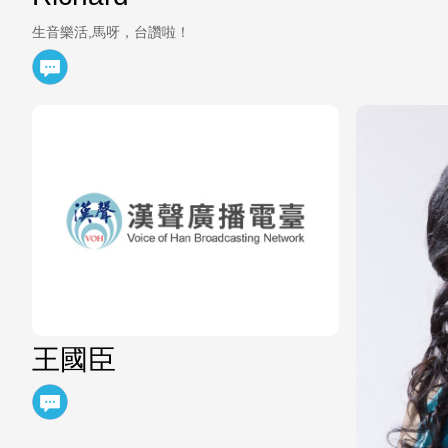
生音樂活,馬呀，台讚啦！
王國臣