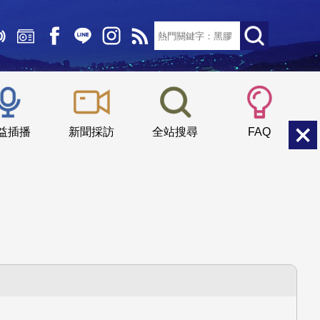
文字大小：
小
中
大
益插播
新聞採訪
全站搜尋
FAQ