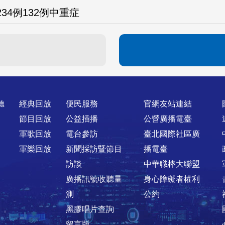
34例132例中重症
聽
經典回放
便民服務
官網友站連結
節目回放
公益插播
公營廣播電臺
軍歌回放
電台參訪
臺北國際社區廣
軍樂回放
新聞採訪暨節目
播電臺
訪談
中華職棒大聯盟
廣播訊號收聽量
身心障礙者權利
測
公約
黑膠唱片查詢
留言版