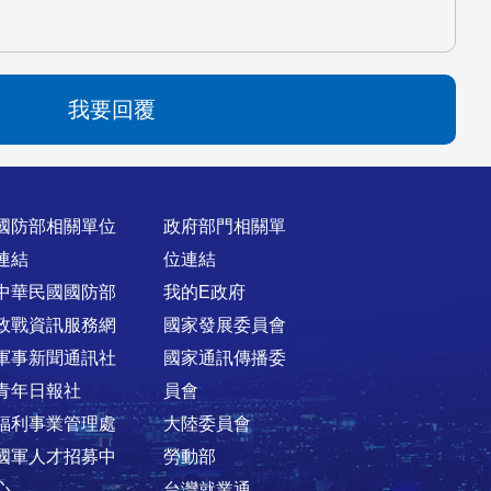
我要回覆
國防部相關單位
政府部門相關單
連結
位連結
中華民國國防部
我的E政府
政戰資訊服務網
國家發展委員會
軍事新聞通訊社
國家通訊傳播委
青年日報社
員會
福利事業管理處
大陸委員會
國軍人才招募中
勞動部
心
台灣就業通