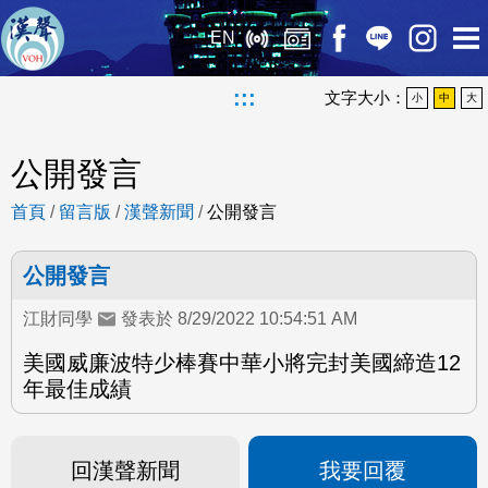
EN
:::
文字大小：
小
中
大
公開發言
首頁
/
留言版
/
漢聲新聞
/
公開發言
公開發言
江財同學
發表於 8/29/2022 10:54:51 AM
美國威廉波特少棒賽中華小將完封美國締造12
年最佳成績
回漢聲新聞
我要回覆