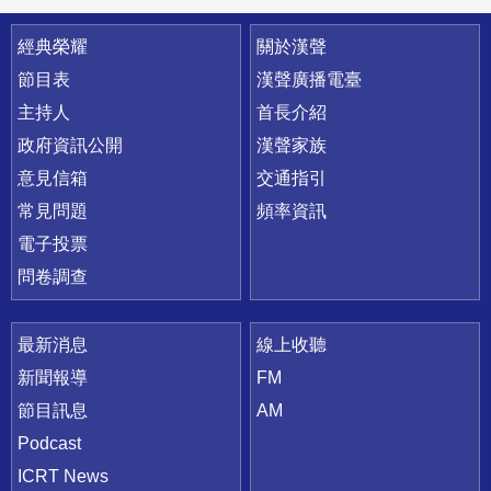
快速連結
經典榮耀
關於漢聲
節目表
漢聲廣播電臺
主持人
首長介紹
政府資訊公開
漢聲家族
意見信箱
交通指引
常見問題
頻率資訊
電子投票
問卷調查
最新消息
線上收聽
新聞報導
FM
節目訊息
AM
Podcast
ICRT News