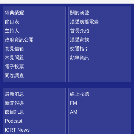
快速連結
經典榮耀
關於漢聲
節目表
漢聲廣播電臺
主持人
首長介紹
政府資訊公開
漢聲家族
意見信箱
交通指引
常見問題
頻率資訊
電子投票
問卷調查
最新消息
線上收聽
新聞報導
FM
節目訊息
AM
Podcast
ICRT News