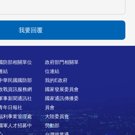
我要回覆
國防部相關單位
政府部門相關單
連結
位連結
中華民國國防部
我的E政府
政戰資訊服務網
國家發展委員會
軍事新聞通訊社
國家通訊傳播委
青年日報社
員會
福利事業管理處
大陸委員會
國軍人才招募中
勞動部
心
台灣就業通