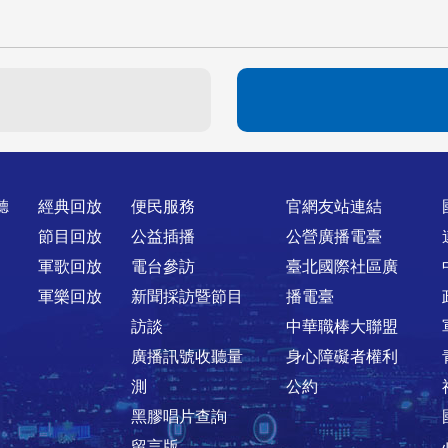
聽
經典回放
便民服務
官網友站連結
節目回放
公益插播
公營廣播電臺
軍歌回放
電台參訪
臺北國際社區廣
軍樂回放
新聞採訪暨節目
播電臺
訪談
中華職棒大聯盟
廣播訊號收聽量
身心障礙者權利
測
公約
黑膠唱片查詢
留言版