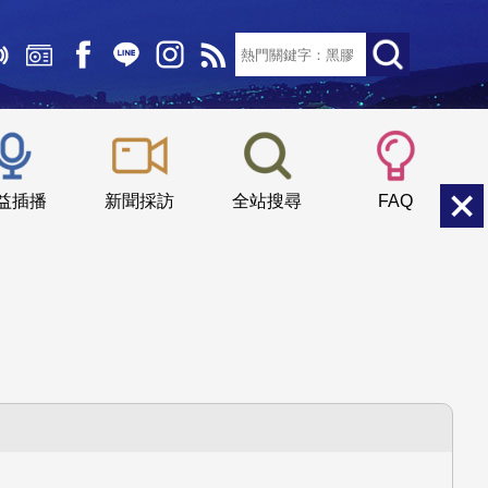
文字大小：
小
中
大
益插播
新聞採訪
全站搜尋
FAQ