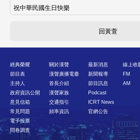
祝中華民國生日快樂
回黃萱
快速連結
經典榮耀
關於漢聲
最新消息
線上收
節目表
漢聲廣播電臺
新聞報導
FM
主持人
首長介紹
節目訊息
AM
政府資訊公開
漢聲家族
Podcast
意見信箱
交通指引
ICRT News
常見問題
頻率資訊
官網公告
電子投票
問卷調查