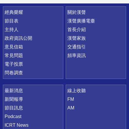
快速連結
經典榮耀
關於漢聲
節目表
漢聲廣播電臺
主持人
首長介紹
政府資訊公開
漢聲家族
意見信箱
交通指引
常見問題
頻率資訊
電子投票
問卷調查
最新消息
線上收聽
新聞報導
FM
節目訊息
AM
Podcast
ICRT News