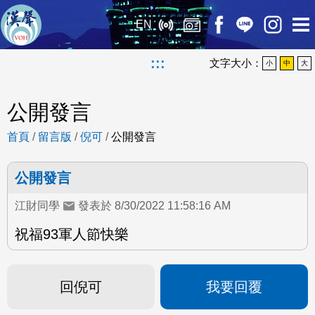
EN
:::
文字大小：
小
中
大
公開發言
首頁
/
留言版
/
倪可
/
公開發言
公開發言
江財同學
發表於 8/30/2022 11:58:16 AM
祝福93軍人節快樂
回倪可
我要回覆