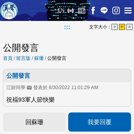
EN
:::
文字大小：
小
中
大
公開發言
首頁
/
留言版
/
蘇珊
/
公開發言
公開發言
江財同學
發表於 8/30/2022 11:01:29 AM
祝褔93軍人節快樂
回蘇珊
我要回覆