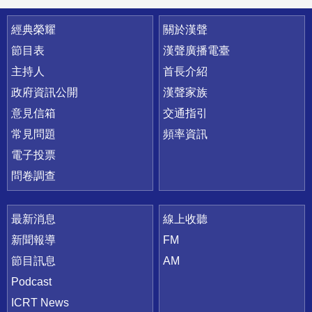
快速連結
經典榮耀
關於漢聲
節目表
漢聲廣播電臺
主持人
首長介紹
政府資訊公開
漢聲家族
意見信箱
交通指引
常見問題
頻率資訊
電子投票
問卷調查
最新消息
線上收聽
新聞報導
FM
節目訊息
AM
Podcast
ICRT News