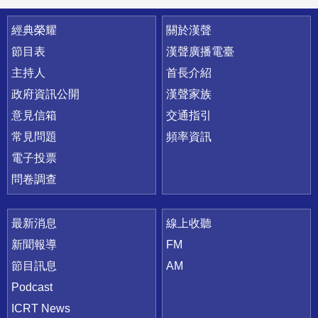
快速連結
經典榮耀
關於漢聲
節目表
漢聲廣播電臺
主持人
首長介紹
政府資訊公開
漢聲家族
意見信箱
交通指引
常見問題
頻率資訊
電子投票
問卷調查
最新消息
線上收聽
新聞報導
FM
節目訊息
AM
Podcast
ICRT News