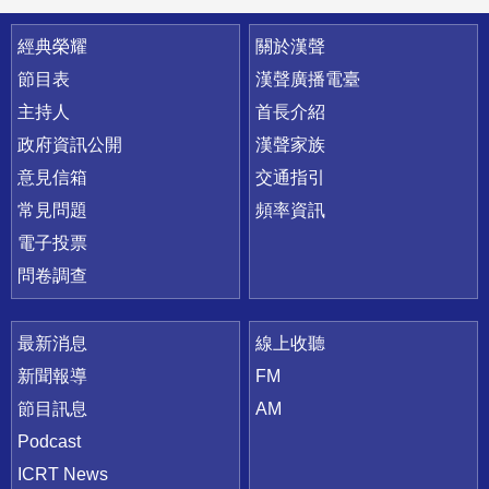
快速連結
經典榮耀
關於漢聲
節目表
漢聲廣播電臺
主持人
首長介紹
政府資訊公開
漢聲家族
意見信箱
交通指引
常見問題
頻率資訊
電子投票
問卷調查
最新消息
線上收聽
新聞報導
FM
節目訊息
AM
Podcast
ICRT News