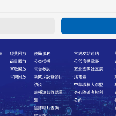
聽
經典回放
便民服務
官網友站連結
節目回放
公益插播
公營廣播電臺
軍歌回放
電台參訪
臺北國際社區廣
軍樂回放
新聞採訪暨節目
播電臺
訪談
中華職棒大聯盟
廣播訊號收聽量
身心障礙者權利
測
公約
黑膠唱片查詢
留言版