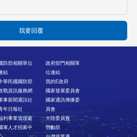
我要回覆
國防部相關單位
政府部門相關單
連結
位連結
中華民國國防部
我的E政府
政戰資訊服務網
國家發展委員會
軍事新聞通訊社
國家通訊傳播委
青年日報社
員會
福利事業管理處
大陸委員會
國軍人才招募中
勞動部
心
台灣就業通