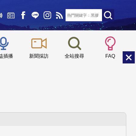
文字大小：
小
中
大
益插播
新聞採訪
全站搜尋
FAQ