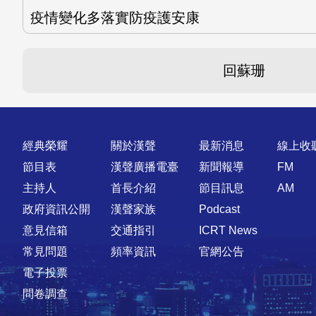
疫情變化多落實防疫護安康
回蘇珊
快速連結
經典榮耀
關於漢聲
最新消息
線上收
節目表
漢聲廣播電臺
新聞報導
FM
主持人
首長介紹
節目訊息
AM
政府資訊公開
漢聲家族
Podcast
意見信箱
交通指引
ICRT News
常見問題
頻率資訊
官網公告
電子投票
問卷調查