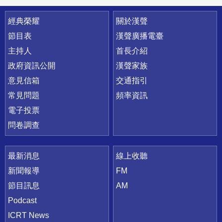
快速連結
經典榮耀
關於漢聲
節目表
漢聲廣播電臺
主持人
首長介紹
政府資訊公開
漢聲家族
意見信箱
交通指引
常見問題
頻率資訊
電子投票
問卷調查
最新消息
線上收聽
新聞報導
FM
節目訊息
AM
Podcast
ICRT News