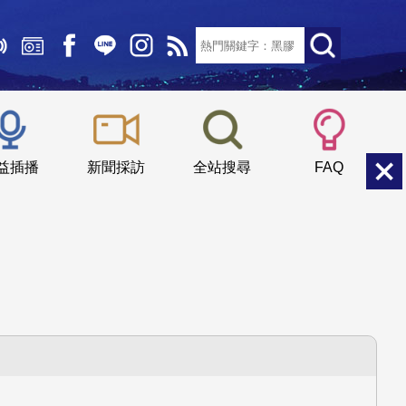
文字大小：
小
中
大
益插播
新聞採訪
全站搜尋
FAQ