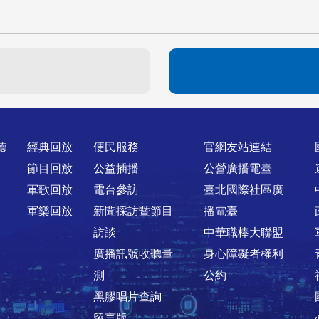
聽
經典回放
便民服務
官網友站連結
節目回放
公益插播
公營廣播電臺
軍歌回放
電台參訪
臺北國際社區廣
軍樂回放
新聞採訪暨節目
播電臺
訪談
中華職棒大聯盟
廣播訊號收聽量
身心障礙者權利
測
公約
黑膠唱片查詢
留言版