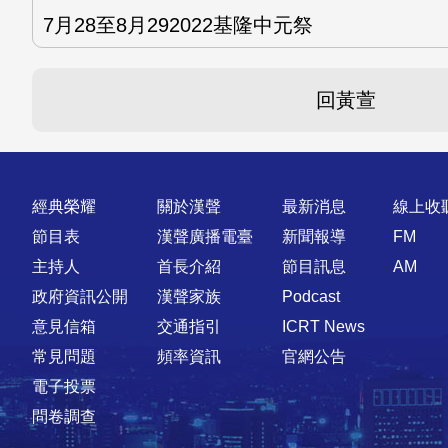
7月28至8月292022基隆中元祭
回黃萱
快速連結
經典榮耀
關於漢聲
最新消息
線上收
節目表
漢聲廣播電臺
新聞報導
FM
主持人
首長介紹
節目訊息
AM
政府資訊公開
漢聲家族
Podcast
意見信箱
交通指引
ICRT News
常見問題
頻率資訊
官網公告
電子投票
問卷調查