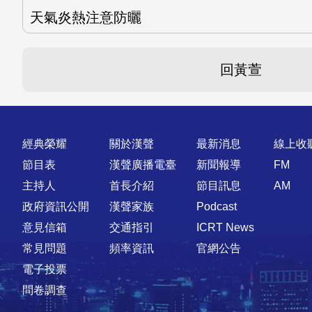
天氣炎熱注意防曬
回黃萱
快速連結
經典榮耀
關於漢聲
最新消息
線上收
節目表
漢聲廣播電臺
新聞報導
FM
主持人
首長介紹
節目訊息
AM
政府資訊公開
漢聲家族
Podcast
意見信箱
交通指引
ICRT News
常見問題
頻率資訊
官網公告
電子投票
問卷調查