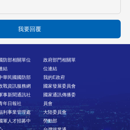
我要回覆
國防部相關單位
政府部門相關單
連結
位連結
中華民國國防部
我的E政府
政戰資訊服務網
國家發展委員會
軍事新聞通訊社
國家通訊傳播委
青年日報社
員會
福利事業管理處
大陸委員會
國軍人才招募中
勞動部
心
台灣就業通