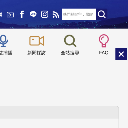
文字大小：
小
中
大
益插播
新聞採訪
全站搜尋
FAQ