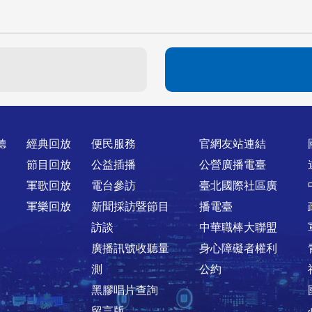
聽
經典回放
便民服務
官網友站連結
節目回放
公益插播
公營廣播電臺
軍歌回放
電台參訪
臺北國際社區廣
軍樂回放
新聞採訪暨節目
播電臺
訪談
中華職棒大聯盟
廣播訊號收聽量
身心障礙者權利
測
公約
黑膠唱片查詢
留言版