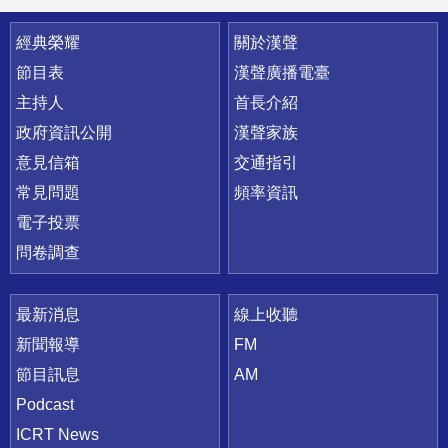
快速連結
經典榮耀
關於漢聲
節目表
漢聲廣播電臺
主持人
首長介紹
政府資訊公開
漢聲家族
意見信箱
交通指引
常見問題
頻率資訊
電子投票
問卷調查
最新消息
線上收聽
新聞報導
FM
節目訊息
AM
Podcast
ICRT News