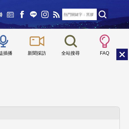
文字大小：
小
中
大
益插播
新聞採訪
全站搜尋
FAQ