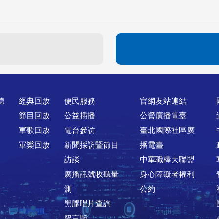
聽
經典回放
便民服務
官網友站連結
節目回放
公益插播
公營廣播電臺
軍歌回放
電台參訪
臺北國際社區廣
軍樂回放
新聞採訪暨節目
播電臺
訪談
中華職棒大聯盟
廣播訊號收聽量
身心障礙者權利
測
公約
黑膠唱片查詢
留言版