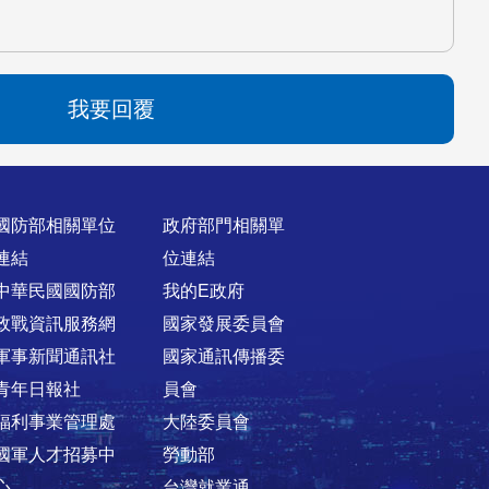
我要回覆
國防部相關單位
政府部門相關單
連結
位連結
中華民國國防部
我的E政府
政戰資訊服務網
國家發展委員會
軍事新聞通訊社
國家通訊傳播委
青年日報社
員會
福利事業管理處
大陸委員會
國軍人才招募中
勞動部
心
台灣就業通