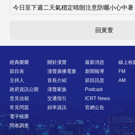
今日至下週二天氣穩定晴朗注意防曬小心中暑
回黃萱
快速連結
經典榮耀
關於漢聲
最新消息
線上收
節目表
漢聲廣播電臺
新聞報導
FM
主持人
首長介紹
節目訊息
AM
政府資訊公開
漢聲家族
Podcast
意見信箱
交通指引
ICRT News
常見問題
頻率資訊
官網公告
電子投票
問卷調查