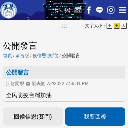
EN
:::
文字大小：
小
中
大
公開發言
首頁
/
留言版
/
侯信恩(賽門)
/
公開發言
公開發言
江財同學
發表於 7/2/2022 7:56:31 PM
全民防疫台灣加油
回侯信恩(賽門)
我要回覆