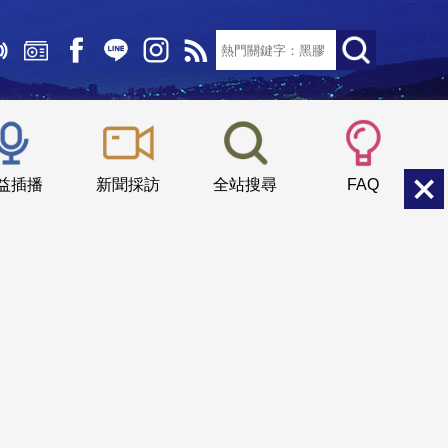
文字大小：
小
中
大
益插播
新聞採訪
全站搜尋
FAQ