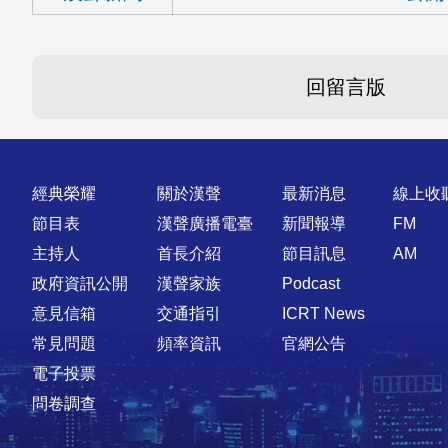
回留言版
快速連結
經典榮耀
關於漢聲
最新消息
線上收
節目表
漢聲廣播電臺
新聞報導
FM
主持人
首長介紹
節目訊息
AM
政府資訊公開
漢聲家族
Podcast
意見信箱
交通指引
ICRT News
常見問題
頻率資訊
官網公告
電子投票
問卷調查