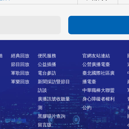
聽
經典回放
便民服務
官網友站連結
節目回放
公益插播
公營廣播電臺
軍歌回放
電台參訪
臺北國際社區廣
軍樂回放
新聞採訪暨節目
播電臺
訪談
中華職棒大聯盟
廣播訊號收聽量
身心障礙者權利
測
公約
黑膠唱片查詢
留言版