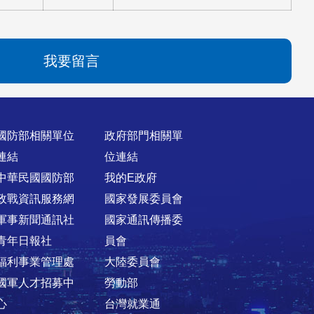
我要留言
國防部相關單位
政府部門相關單
連結
位連結
中華民國國防部
我的E政府
政戰資訊服務網
國家發展委員會
軍事新聞通訊社
國家通訊傳播委
青年日報社
員會
福利事業管理處
大陸委員會
國軍人才招募中
勞動部
心
台灣就業通