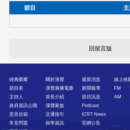
節目
主
回留言版
快速連結
經典榮耀
關於漢聲
最新消息
線上收
節目表
漢聲廣播電臺
新聞報導
FM
主持人
首長介紹
節目訊息
AM
政府資訊公開
漢聲家族
Podcast
意見信箱
交通指引
ICRT News
常見問題
頻率資訊
官網公告