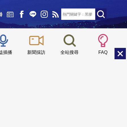
文字大小：
小
中
大
益插播
新聞採訪
全站搜尋
FAQ