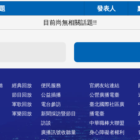
題
發表人
目前尚無相關話題!!
聽
經典回放
便民服務
官網友站連結
節目回放
公益插播
公營廣播電臺
軍歌回放
電台參訪
臺北國際社區廣
軍樂回放
新聞採訪暨節目
播電臺
訪談
中華職棒大聯盟
廣播訊號收聽量
身心障礙者權利