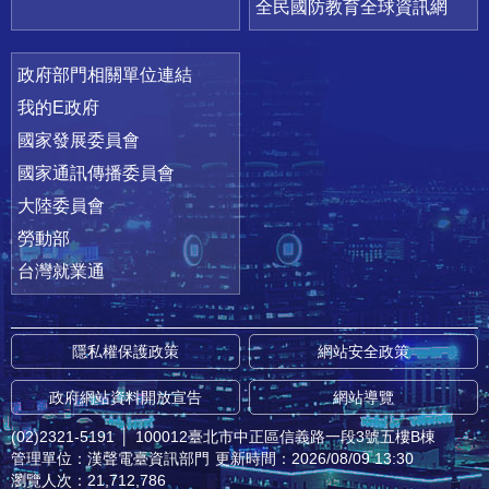
全民國防教育全球資訊網
政府部門相關單位連結
我的E政府
國家發展委員會
國家通訊傳播委員會
大陸委員會
勞動部
台灣就業通
隱私權保護政策
網站安全政策
政府網站資料開放宣告
網站導覽
(02)2321-5191
│
100012臺北市中正區信義路一段3號五樓B棟
管理單位：漢聲電臺資訊部門
更新時間：2026/08/09 13:30
瀏覽人次：21,712,786