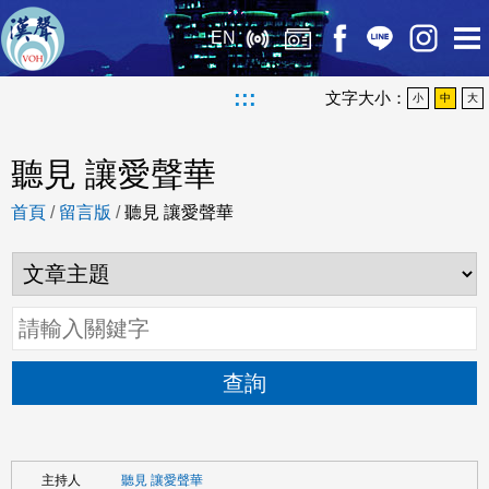
EN
:::
文字大小：
小
中
大
聽見 讓愛聲華
首頁
/
留言版
/
聽見 讓愛聲華
查詢
聽見 讓愛聲華