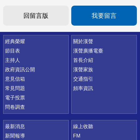
回留言版
我要留言
快速連結
經典榮耀
關於漢聲
節目表
漢聲廣播電臺
主持人
首長介紹
政府資訊公開
漢聲家族
意見信箱
交通指引
常見問題
頻率資訊
電子投票
問卷調查
最新消息
線上收聽
新聞報導
FM