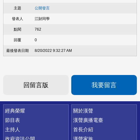
公開發言
江財同學
762
0
8/20/2022 9:32:27 AM
回留言版
我要留言
快速連結
經典榮耀
關於漢聲
節目表
漢聲廣播電臺
主持人
首長介紹
政府資訊公開
漢聲家族