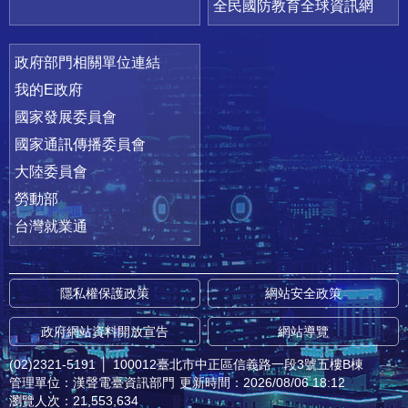
全民國防教育全球資訊網
政府部門相關單位連結
我的E政府
國家發展委員會
國家通訊傳播委員會
大陸委員會
勞動部
台灣就業通
隱私權保護政策
網站安全政策
政府網站資料開放宣告
網站導覽
(02)2321-5191
│
100012臺北市中正區信義路一段3號五樓B棟
管理單位：漢聲電臺資訊部門
更新時間：2026/08/06 18:12
瀏覽人次：21,553,634