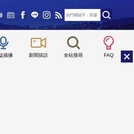
文字大小：
小
中
大
益插播
新聞採訪
全站搜尋
FAQ