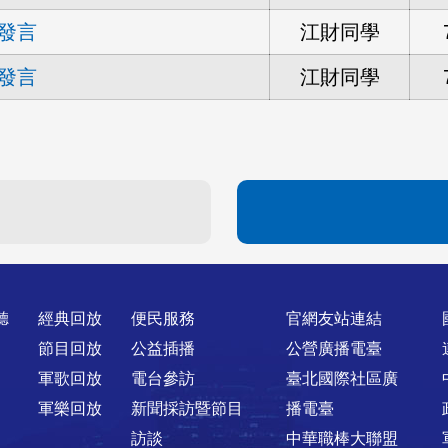
發言
江財同學
發言
江財同學
聽
經典回放
便民服務
官網友站連結
節目回放
公益插播
公營廣播電臺
軍歌回放
電台參訪
臺北國際社區廣
軍樂回放
新聞採訪暨節目
播電臺
訪談
中華職棒大聯盟