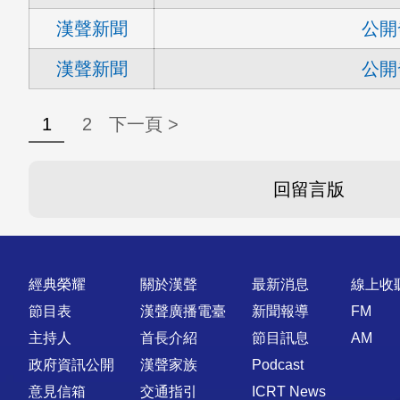
漢聲新聞
公開
漢聲新聞
公開
1
2
下一頁 >
回留言版
快速連結
經典榮耀
關於漢聲
最新消息
線上收
節目表
漢聲廣播電臺
新聞報導
FM
主持人
首長介紹
節目訊息
AM
政府資訊公開
漢聲家族
Podcast
意見信箱
交通指引
ICRT News