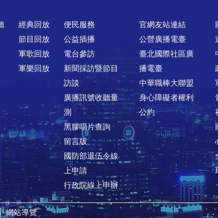
聽
經典回放
便民服務
官網友站連結
節目回放
公益插播
公營廣播電臺
軍歌回放
電台參訪
臺北國際社區廣
軍樂回放
新聞採訪暨節目
播電臺
訪談
中華職棒大聯盟
廣播訊號收聽量
身心障礙者權利
測
公約
黑膠唱片查詢
留言版
國防部退伍令線
上申請
行政院線上申辦
│
網站導覽