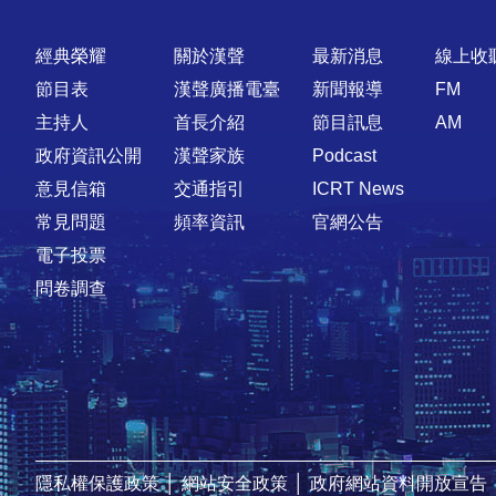
快速連結
經典榮耀
關於漢聲
最新消息
線上收
節目表
漢聲廣播電臺
新聞報導
FM
主持人
首長介紹
節目訊息
AM
政府資訊公開
漢聲家族
Podcast
意見信箱
交通指引
ICRT News
常見問題
頻率資訊
官網公告
電子投票
問卷調查
隱私權保護政策
│
網站安全政策
│
政府網站資料開放宣告