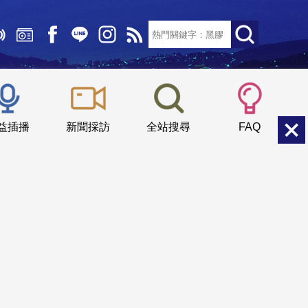
文字大小：
小
中
大
益插播
新聞採訪
全站搜尋
FAQ