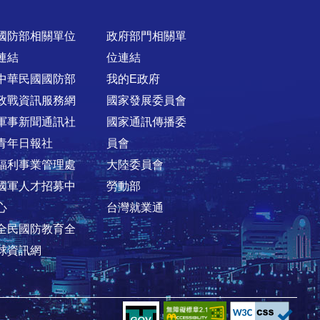
國防部相關單位
政府部門相關單
連結
位連結
中華民國國防部
我的E政府
政戰資訊服務網
國家發展委員會
軍事新聞通訊社
國家通訊傳播委
青年日報社
員會
福利事業管理處
大陸委員會
國軍人才招募中
勞動部
心
台灣就業通
全民國防教育全
球資訊網