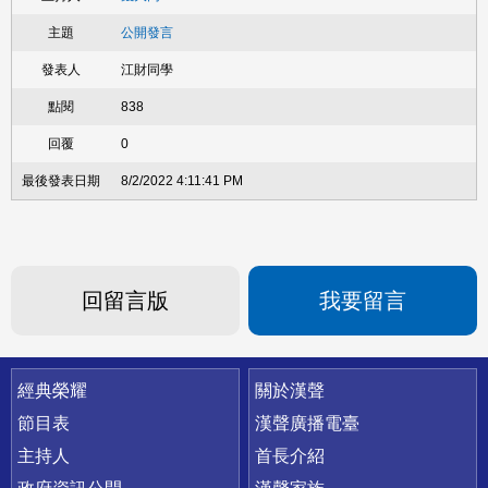
公開發言
江財同學
838
0
8/2/2022 4:11:41 PM
回留言版
我要留言
快速連結
經典榮耀
關於漢聲
節目表
漢聲廣播電臺
主持人
首長介紹