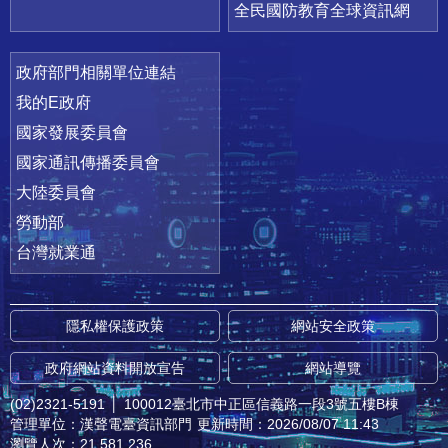
全民國防教育全球資訊網
政府部門相關單位連結
我的E政府
國家發展委員會
國家通訊傳播委員會
大陸委員會
勞動部
台灣就業通
隱私權保護政策
網站安全政策
政府網站資料開放宣告
網站導覽
(02)2321-5191
│
100012臺北市中正區信義路一段3號五樓B棟
管理單位：漢聲電臺資訊部門
更新時間：2026/08/07 11:43
瀏覽人次：21,581,236