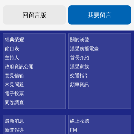
回留言版
我要留言
快速連結
經典榮耀
關於漢聲
節目表
漢聲廣播電臺
主持人
首長介紹
政府資訊公開
漢聲家族
意見信箱
交通指引
常見問題
頻率資訊
電子投票
問卷調查
最新消息
線上收聽
新聞報導
FM