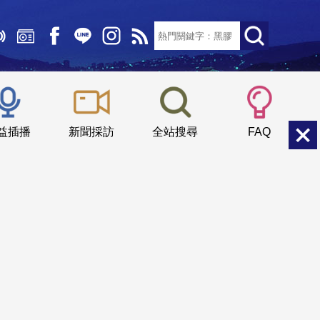
文字大小：
小
中
大
益插播
新聞採訪
全站搜尋
FAQ