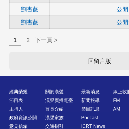
劉書薇
公開
劉書薇
公開
1
2
下一頁 >
回留言版
快速連結
經典榮耀
關於漢聲
最新消息
線上收
節目表
漢聲廣播電臺
新聞報導
FM
主持人
首長介紹
節目訊息
AM
政府資訊公開
漢聲家族
Podcast
意見信箱
交通指引
ICRT News