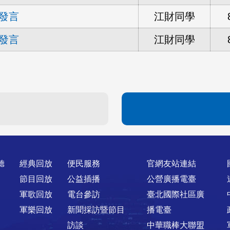
發言
江財同學
發言
江財同學
聽
經典回放
便民服務
官網友站連結
節目回放
公益插播
公營廣播電臺
軍歌回放
電台參訪
臺北國際社區廣
軍樂回放
新聞採訪暨節目
播電臺
訪談
中華職棒大聯盟