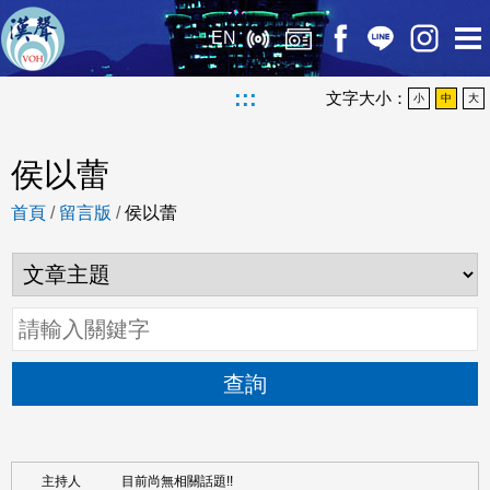
EN
:::
文字大小：
小
中
大
侯以蕾
首頁
/
留言版
/
侯以蕾
查詢
目前尚無相關話題!!