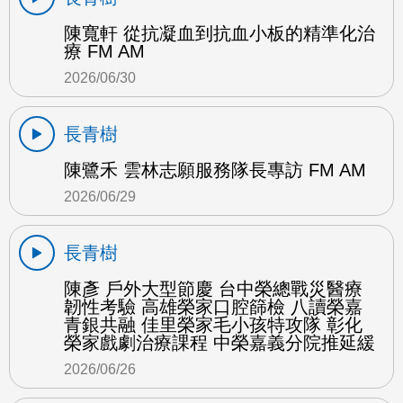
陳寬軒 從抗凝血到抗血小板的精準化治
療 FM AM
2026/06/30
長青樹
陳鷺禾 雲林志願服務隊長專訪 FM AM
2026/06/29
長青樹
陳彥 戶外大型節慶 台中榮總戰災醫療
韌性考驗 高雄榮家口腔篩檢 八讀榮嘉
青銀共融 佳里榮家毛小孩特攻隊 彰化
榮家戲劇治療課程 中榮嘉義分院推延緩
2026/06/26