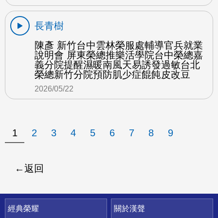
長青樹
陳彥 新竹台中雲林榮服處輔導官兵就業
說明會 屏東榮總推樂活學院台中榮總嘉
義分院提醒濕暖南風天易誘發過敏台北
榮總新竹分院預防肌少症餛飩皮改豆
2026/05/22
1
2
3
4
5
6
7
8
9
返回
快速連結
經典榮耀
關於漢聲