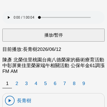
目前播放:
長青樹
2026/06/12
陳彥 北榮佳里桃園台南八德榮家的藝術療育活動
中彰屏東佳里榮家端午相關活動 公保年金61調漲
FM AM
1
2
3
4
5
6
7
8
9
長青樹