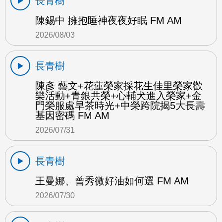
長青樹
陳錫中 擁抱睡神夜夜好眠 FM AM
2026/08/03
長青樹
陳彥 藝文+花蓮榮家採花生佳里榮家歡
樂活動+青銀共榮+心輔犬進入榮家+金
門榮服處早茶時光+中榮跨院揭5大長壽
基因密碼 FM AM
2026/07/31
長青樹
王曼娜、曾秀微好油如何選 FM AM
2026/07/30