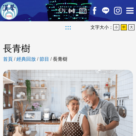
EN
:::
文字大小：
小
中
大
長青樹
首頁
/
經典回放
/
節目
/
長青樹