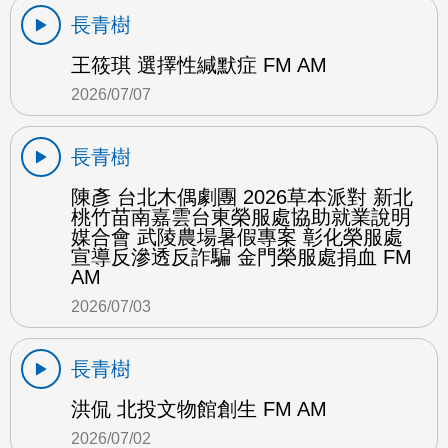
長青樹
王筱琪 選擇性緘默症 FM AM
2026/07/07
長青樹
陳彥 台北木偶劇團 2026草本派對 新北
桃竹苗南嘉雲台東榮服處協助就業說明
媒合會 武陵農場暑假專案 彰化榮服處
宣導反滲透反詐騙 金門榮服處捐血 FM
AM
2026/07/03
長青樹
洪侃 北投文物館創生 FM AM
2026/07/02