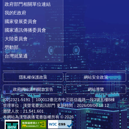
政府部門相關單位連結
我的E政府
國家發展委員會
國家通訊傳播委員會
大陸委員會
勞動部
台灣就業通
隱私權保護政策
網站安全政策
政府網站資料開放宣告
網站導覽
(02)2321-5191
│
100012臺北市中正區信義路一段3號五樓B棟
管理單位：漢聲電臺資訊部門
更新時間：2026/08/06 18:12
瀏覽人次：21,541,601
本網站為漢聲廣播電臺版權所有 © 2026