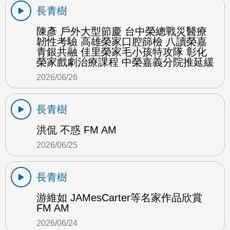
長青樹
陳彥 戶外大型節慶 台中榮總戰災醫療
韌性考驗 高雄榮家口腔篩檢 八讀榮嘉
青銀共融 佳里榮家毛小孩特攻隊 彰化
榮家戲劇治療課程 中榮嘉義分院推延緩
2026/06/26
長青樹
洪侃 不惑 FM AM
2026/06/25
長青樹
游維如 JAMesCarter等名家作品欣賞
FM AM
2026/06/24