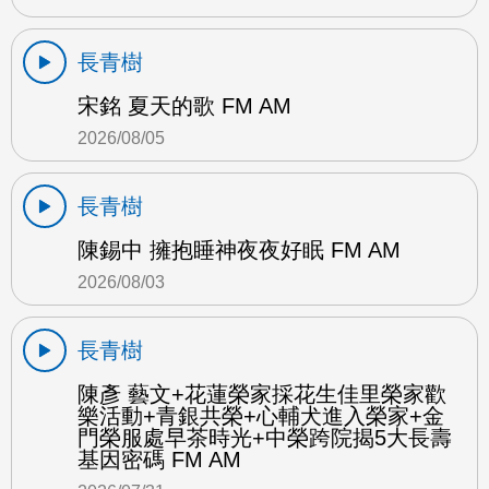
長青樹
宋銘 夏天的歌 FM AM
2026/08/05
長青樹
陳錫中 擁抱睡神夜夜好眠 FM AM
2026/08/03
長青樹
陳彥 藝文+花蓮榮家採花生佳里榮家歡
樂活動+青銀共榮+心輔犬進入榮家+金
門榮服處早茶時光+中榮跨院揭5大長壽
基因密碼 FM AM