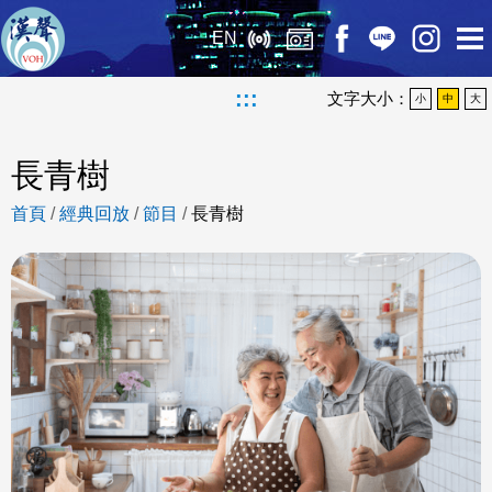
EN
:::
文字大小：
小
中
大
長青樹
首頁
/
經典回放
/
節目
/
長青樹