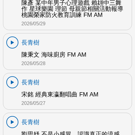
陳彥 某中年男子心理遊戲 賴翃中三舞
作 星球樂園 理節 母親節相關活動報導
桃園榮家防火教育訓練 FM AM
2026/05/29
長青樹
陳秉文 海味廚房 FM AM
2026/05/28
長青樹
宋銘 經典東瀛翻唱曲 FM AM
2026/05/27
長青樹
劉思妤 不是小感冒，認識真正的流感