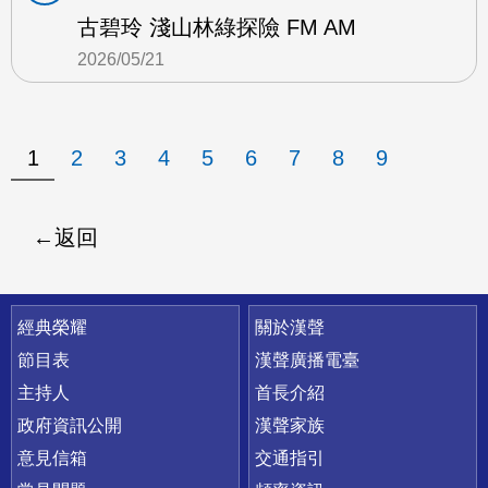
古碧玲 淺山林綠探險 FM AM
2026/05/21
1
2
3
4
5
6
7
8
9
返回
快速連結
經典榮耀
關於漢聲
節目表
漢聲廣播電臺
主持人
首長介紹
政府資訊公開
漢聲家族
意見信箱
交通指引