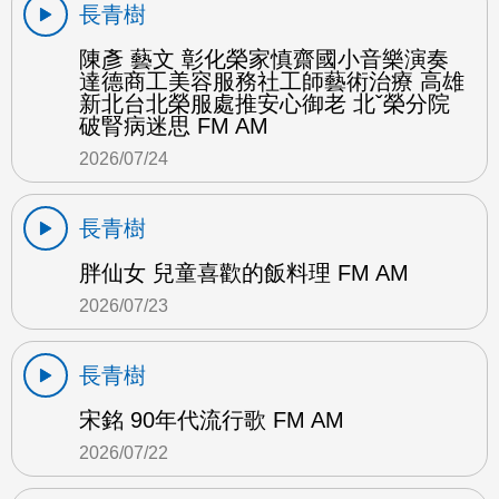
長青樹
陳彥 藝文 彰化榮家慎齋國小音樂演奏
達德商工美容服務社工師藝術治療 高雄
新北台北榮服處推安心御老 北ˇ榮分院
破腎病迷思 FM AM
2026/07/24
長青樹
胖仙女 兒童喜歡的飯料理 FM AM
2026/07/23
長青樹
宋銘 90年代流行歌 FM AM
2026/07/22