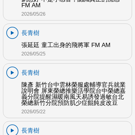
FM AM
2026/05/26
長青樹
張延廷 童工出身的飛將軍 FM AM
2026/05/25
長青樹
陳彥 新竹台中雲林榮服處輔導官兵就業
說明會 屏東榮總推樂活學院台中榮總嘉
義分院提醒濕暖南風天易誘發過敏台北
榮總新竹分院預防肌少症餛飩皮改豆
2026/05/22
長青樹