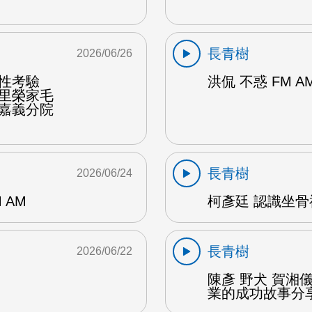
長青樹
2026/06/26
韌性考驗
洪侃 不惑 FM A
佳里榮家毛
榮嘉義分院
長青樹
2026/06/24
 AM
柯彥廷 認識坐骨神
長青樹
2026/06/22
陳彥 野犬 賀湘
業的成功故事分享 