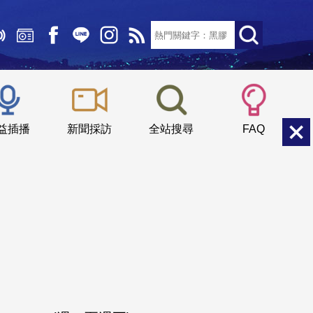
文字大小：
小
中
大
益插播
新聞採訪
全站搜尋
FAQ