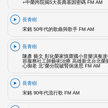
+中榮跨院揭5大長壽基因密碼 FM AM
長青樹
宋銘 50年代的歌曲與歌手 FM AM
長青樹
陳彥 藝文 彰化榮家慎齋國小音樂演奏
容服務社工師藝術治療 高雄新北台北榮
心御老 北ˇ榮分院破腎病迷思 FM AM
長青樹
宋銘 90年代流行歌 FM AM