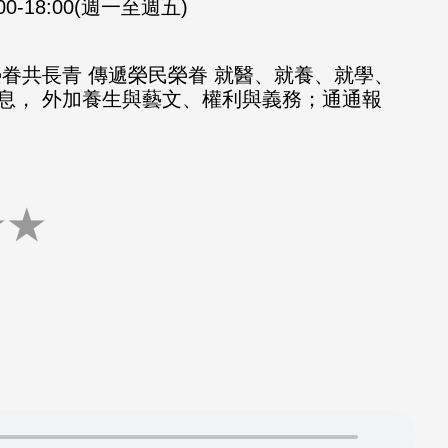
:00-18:00(週一至週五)
榮眷共長青 傳遞榮民榮眷 就醫、就養、就學、
息， 外加養生與藝文、權利與義務；通通報
★
★