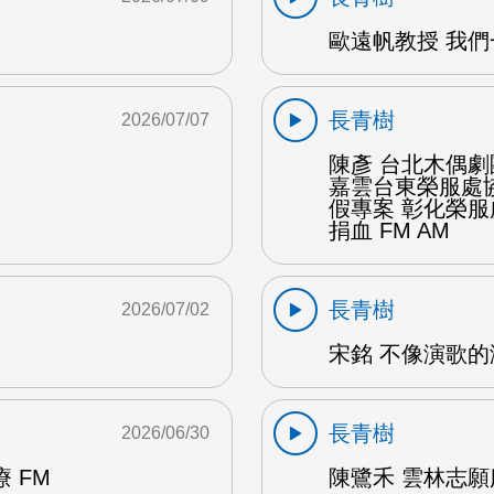
歐遠帆教授 我們
長青樹
2026/07/07
陳彥 台北木偶劇
嘉雲台東榮服處
假專案 彰化榮
捐血 FM AM
長青樹
2026/07/02
宋銘 不像演歌的演
長青樹
2026/06/30
 FM
陳鷺禾 雲林志願