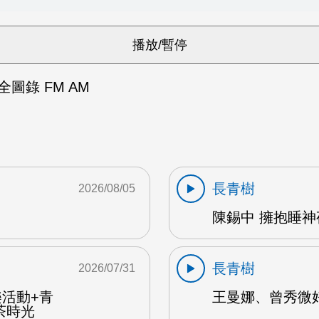
圖錄 FM AM
長青樹
2026/08/05
陳錫中 擁抱睡神夜
長青樹
2026/07/31
樂活動+青
王曼娜、曾秀微好
茶時光