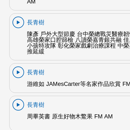
AM
長青樹
陳彥 戶外大型節慶 台中榮總戰災醫療
高雄榮家口腔篩檢 八讀榮嘉青銀共融 
小孩特攻隊 彰化榮家戲劇治療課程 中
推延緩
長青樹
游維如 JAMesCarter等名家作品欣賞 FM
長青樹
周畢英書 原生好物木鱉果 FM AM