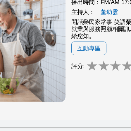
播出時間：
FM/AM 17
主持人：
董幼雲
閒話榮民家常事 笑語
就業與服務照顧相關訊
給您知。
互動專區
★
★
★
評分: