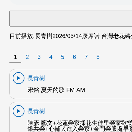
目前播放:
長青樹
2026/05/14
康席諾 台灣老花磚全
1
2
3
4
5
6
7
8
長青樹
宋銘 夏天的歌 FM AM
長青樹
陳彥 藝文+花蓮榮家採花生佳里榮家歡
銀共榮+心輔犬進入榮家+金門榮服處早