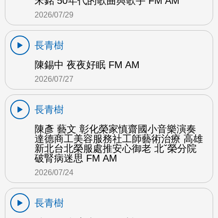
宋銘 50年代的歌曲與歌手 FM AM
2026/07/29
長青樹
陳錫中 夜夜好眠 FM AM
2026/07/27
長青樹
陳彥 藝文 彰化榮家慎齋國小音樂演奏
達德商工美容服務社工師藝術治療 高雄
新北台北榮服處推安心御老 北ˇ榮分院
破腎病迷思 FM AM
2026/07/24
長青樹