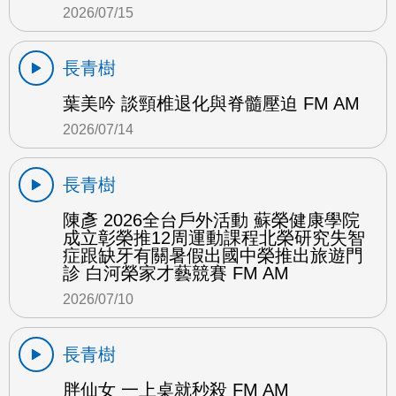
2026/07/15
長青樹
葉美吟 談頸椎退化與脊髓壓迫 FM AM
2026/07/14
長青樹
陳彥 2026全台戶外活動 蘇榮健康學院
成立彰榮推12周運動課程北榮研究失智
症跟缺牙有關暑假出國中榮推出旅遊門
診 白河榮家才藝競賽 FM AM
2026/07/10
長青樹
胖仙女 一上桌就秒殺 FM AM