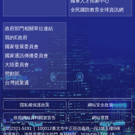
國軍人才招募中心
全民國防教育全球資訊網
政府部門相關單位連結
我的E政府
國家發展委員會
國家通訊傳播委員會
大陸委員會
勞動部
台灣就業通
隱私權保護政策
網站安全政策
政府網站資料開放宣告
網站導覽
(02)2321-5191
│
100012臺北市中正區信義路一段3號五樓B棟
管理單位：漢聲電臺資訊部門
更新時間：2026/08/10 01:19