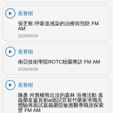
長青樹
張芝榕 呼吸道感染的治療與預防 FM
AM
2026/06/09
長青樹
南亞技術學院ROTC校園專訪 FM AM
2026/06/08
長青樹
陳彥 何應權熊出沒的森林 浴佛活動 嘉
義榮富處首創ai面試官新竹榮家求職先
體驗再面試嘉義榮院敏惠醫專職涯探索
營 FM AM