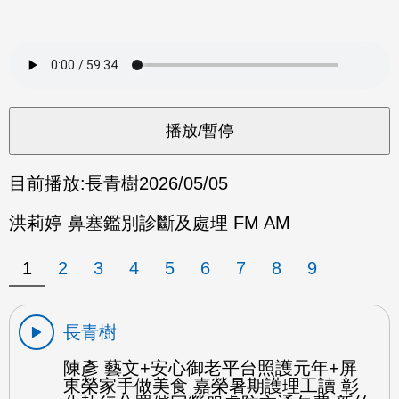
目前播放:
長青樹
2026/05/05
洪莉婷 鼻塞鑑別診斷及處理 FM AM
1
2
3
4
5
6
7
8
9
長青樹
陳彥 藝文+安心御老平台照護元年+屏
東榮家手做美食 嘉榮暑期護理工讀 彰