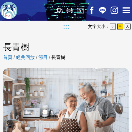
EN
:::
文字大小：
小
中
大
長青樹
首頁
/
經典回放
/
節目
/
長青樹