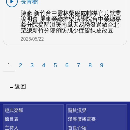
長青樹
陳彥 新竹台中雲林榮服處輔導官兵就業
說明會 屏東榮總推樂活學院台中榮總嘉
義分院提醒濕暖南風天易誘發過敏台北
榮總新竹分院預防肌少症餛飩皮改豆
2026/05/22
1
2
3
4
5
6
7
8
9
返回
快速連結
經典榮耀
關於漢聲
節目表
漢聲廣播電臺
主持人
首長介紹