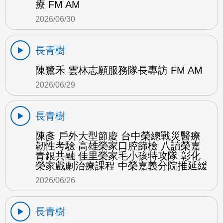
療 FM AM
2026/06/30
長青樹
陳鷺禾 雲林志願服務隊長專訪 FM AM
2026/06/29
長青樹
陳彥 戶外大型節慶 台中榮總戰災醫療
韌性考驗 高雄榮家口腔篩檢 八讀榮嘉
青銀共融 佳里榮家毛小孩特攻隊 彰化
榮家戲劇治療課程 中榮嘉義分院推延緩
2026/06/26
長青樹