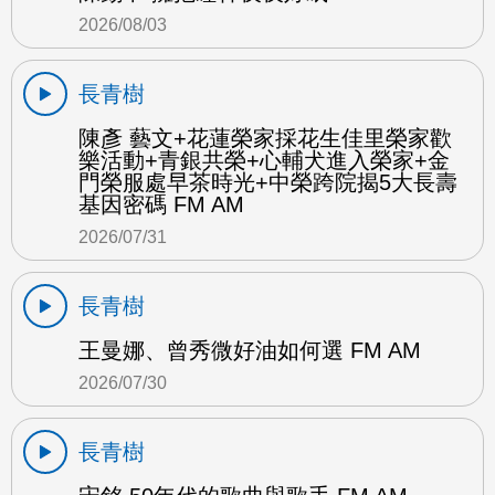
2026/08/03
長青樹
陳彥 藝文+花蓮榮家採花生佳里榮家歡
樂活動+青銀共榮+心輔犬進入榮家+金
門榮服處早茶時光+中榮跨院揭5大長壽
基因密碼 FM AM
2026/07/31
長青樹
王曼娜、曾秀微好油如何選 FM AM
2026/07/30
長青樹