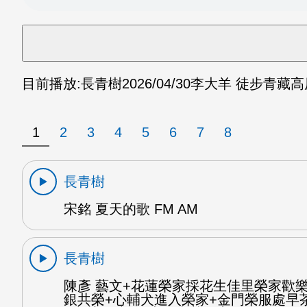
目前播放:
長青樹
2026/04/30
李大羊 徒步青藏高原
1
2
3
4
5
6
7
8
長青樹
宋銘 夏天的歌 FM AM
長青樹
陳彥 藝文+花蓮榮家採花生佳里榮家歡
銀共榮+心輔犬進入榮家+金門榮服處早