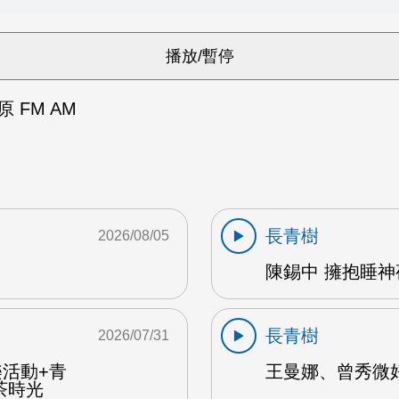
 FM AM
長青樹
2026/08/05
陳錫中 擁抱睡神夜
長青樹
2026/07/31
樂活動+青
王曼娜、曾秀微好
茶時光