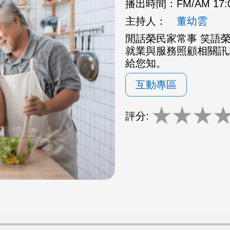
播出時間：
FM/AM 17
主持人：
董幼雲
閒話榮民家常事 笑語
就業與服務照顧相關訊
給您知。
互動專區
★
★
★
評分: