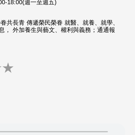
:00-18:00(週一至週五)
榮眷共長青 傳遞榮民榮眷 就醫、就養、就學、
息， 外加養生與藝文、權利與義務；通通報
★
★