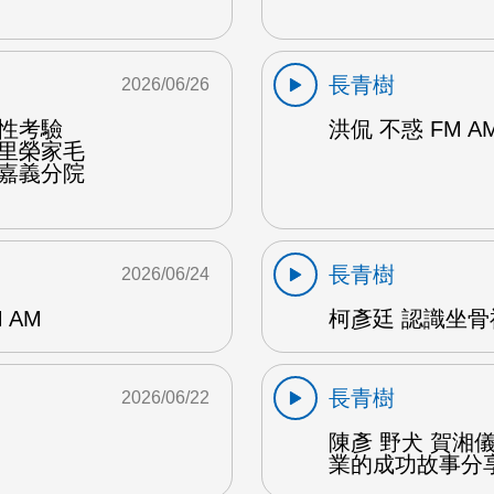
長青樹
2026/06/26
韌性考驗
洪侃 不惑 FM A
佳里榮家毛
榮嘉義分院
長青樹
2026/06/24
 AM
柯彥廷 認識坐骨神
長青樹
2026/06/22
陳彥 野犬 賀湘
業的成功故事分享 