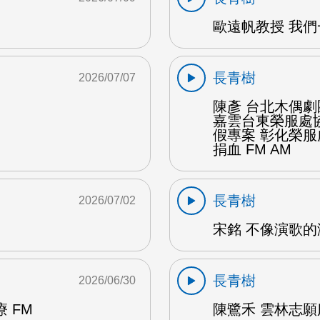
歐遠帆教授 我們
長青樹
2026/07/07
陳彥 台北木偶劇
嘉雲台東榮服處
假專案 彰化榮
捐血 FM AM
長青樹
2026/07/02
宋銘 不像演歌的演
長青樹
2026/06/30
 FM
陳鷺禾 雲林志願