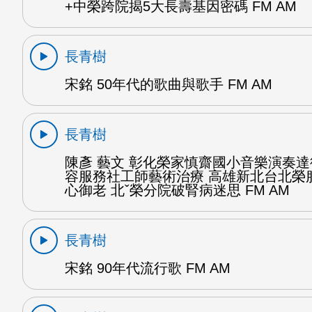
+中榮跨院揭5大長壽基因密碼 FM AM
長青樹
宋銘 50年代的歌曲與歌手 FM AM
長青樹
陳彥 藝文 彰化榮家慎齋國小音樂演奏
容服務社工師藝術治療 高雄新北台北榮
心御老 北ˇ榮分院破腎病迷思 FM AM
長青樹
宋銘 90年代流行歌 FM AM