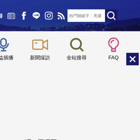
文字大小：
小
中
大
益插播
新聞採訪
全站搜尋
FAQ