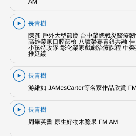
AM
長青樹
陳彥 戶外大型節慶 台中榮總戰災醫療
高雄榮家口腔篩檢 八讀榮嘉青銀共融 
小孩特攻隊 彰化榮家戲劇治療課程 中
推延緩
長青樹
游維如 JAMesCarter等名家作品欣賞 FM
長青樹
周畢英書 原生好物木鱉果 FM AM