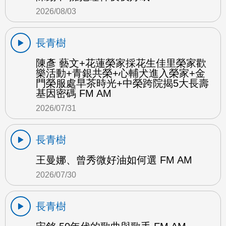
2026/08/03
長青樹
陳彥 藝文+花蓮榮家採花生佳里榮家歡
樂活動+青銀共榮+心輔犬進入榮家+金
門榮服處早茶時光+中榮跨院揭5大長壽
基因密碼 FM AM
2026/07/31
長青樹
王曼娜、曾秀微好油如何選 FM AM
2026/07/30
長青樹