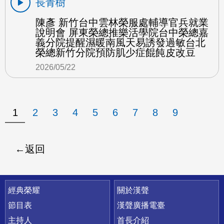
長青樹
陳彥 新竹台中雲林榮服處輔導官兵就業
說明會 屏東榮總推樂活學院台中榮總嘉
義分院提醒濕暖南風天易誘發過敏台北
榮總新竹分院預防肌少症餛飩皮改豆
2026/05/22
1
2
3
4
5
6
7
8
9
返回
快速連結
經典榮耀
關於漢聲
節目表
漢聲廣播電臺
主持人
首長介紹