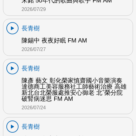
宋銘 50年代的歌曲與歌手 FM AM
2026/07/29
長青樹
陳錫中 夜夜好眠 FM AM
2026/07/27
長青樹
陳彥 藝文 彰化榮家慎齋國小音樂演奏
達德商工美容服務社工師藝術治療 高雄
新北台北榮服處推安心御老 北ˇ榮分院
破腎病迷思 FM AM
2026/07/24
長青樹