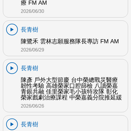
療 FM AM
2026/06/30
長青樹
陳鷺禾 雲林志願服務隊長專訪 FM AM
2026/06/29
長青樹
陳彥 戶外大型節慶 台中榮總戰災醫療
韌性考驗 高雄榮家口腔篩檢 八讀榮嘉
青銀共融 佳里榮家毛小孩特攻隊 彰化
榮家戲劇治療課程 中榮嘉義分院推延緩
2026/06/26
長青樹