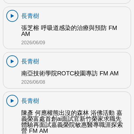
長青樹
張芝榕 呼吸道感染的治療與預防 FM
AM
2026/06/09
長青樹
南亞技術學院ROTC校園專訪 FM AM
2026/06/08
長青樹
陳彥 何應權熊出沒的森林 浴佛活動 嘉
義榮富處首創ai面試官新竹榮家求職先
體驗再面試嘉義榮院敏惠醫專職涯探索
營 FM AM