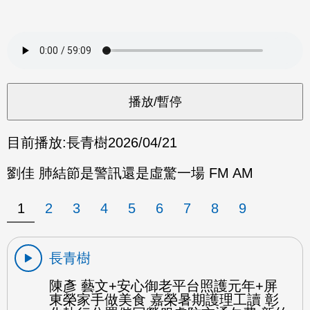
目前播放:
長青樹
2026/04/21
劉佳 肺結節是警訊還是虛驚一場 FM AM
1
2
3
4
5
6
7
8
9
長青樹
陳彥 藝文+安心御老平台照護元年+屏
東榮家手做美食 嘉榮暑期護理工讀 彰