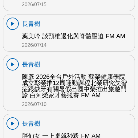
2026/07/15
長青樹
葉美吟 談頸椎退化與脊髓壓迫 FM AM
2026/07/14
長青樹
陳彥 2026全台戶外活動 蘇榮健康學院
成立彰榮推12周運動課程北榮研究失智
症跟缺牙有關暑假出國中榮推出旅遊門
診 白河榮家才藝競賽 FM AM
2026/07/10
長青樹
胖仙女 一上桌就秒殺 FM AM