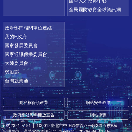
國軍人才招募中心
全民國防教育全球資訊網
政府部門相關單位連結
我的E政府
國家發展委員會
國家通訊傳播委員會
大陸委員會
勞動部
台灣就業通
隱私權保護政策
網站安全政策
政府網站資料開放宣告
網站導覽
(02)2321-5191
│
100012臺北市中正區信義路一段3號五樓B棟
管理單位：漢聲電臺資訊部門
更新時間：2026/08/08 18:56