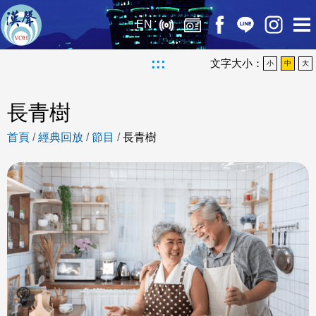
EN
:::
文字大小：
小
中
大
長青樹
首頁
/
經典回放
/
節目
/
長青樹