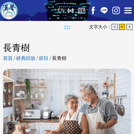
EN
:::
文字大小：
小
中
大
長青樹
首頁
/
經典回放
/
節目
/
長青樹