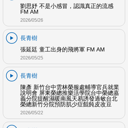
劉思妤 不是小感冒，認識真正的流感
FM AM
2026/05/26
長青樹
張延廷 童工出身的飛將軍 FM AM
2026/05/25
長青樹
陳彥 新竹台中雲林榮服處輔導官兵就業
說明會 屏東榮總推樂活學院台中榮總嘉
義分院提醒濕暖南風天易誘發過敏台北
榮總新竹分院預防肌少症餛飩皮改豆
2026/05/22