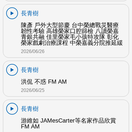
長青樹
陳彥 戶外大型節慶 台中榮總戰災醫療
韌性考驗 高雄榮家口腔篩檢 八讀榮嘉
青銀共融 佳里榮家毛小孩特攻隊 彰化
榮家戲劇治療課程 中榮嘉義分院推延緩
2026/06/26
長青樹
洪侃 不惑 FM AM
2026/06/25
長青樹
游維如 JAMesCarter等名家作品欣賞
FM AM