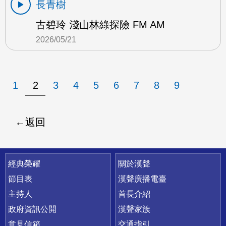
長青樹
古碧玲 淺山林綠探險 FM AM
2026/05/21
1
2
3
4
5
6
7
8
9
返回
快速連結
經典榮耀
關於漢聲
節目表
漢聲廣播電臺
主持人
首長介紹
政府資訊公開
漢聲家族
意見信箱
交通指引