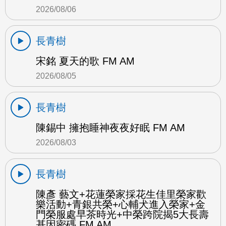
2026/08/06
長青樹
宋銘 夏天的歌 FM AM
2026/08/05
長青樹
陳錫中 擁抱睡神夜夜好眠 FM AM
2026/08/03
長青樹
陳彥 藝文+花蓮榮家採花生佳里榮家歡
樂活動+青銀共榮+心輔犬進入榮家+金
門榮服處早茶時光+中榮跨院揭5大長壽
基因密碼 FM AM