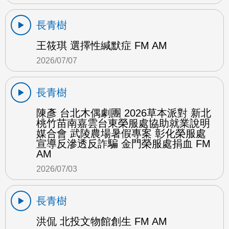
長青樹
王筱琪 選擇性緘默症 FM AM
2026/07/07
長青樹
陳彥 台北木偶劇團 2026草本派對 新北
桃竹苗南嘉雲台東榮服處協助就業說明
媒合會 武陵農場暑假專案 彰化榮服處
宣導反滲透反詐騙 金門榮服處捐血 FM
AM
2026/07/03
長青樹
洪侃 北投文物館創生 FM AM