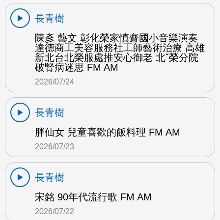
長青樹
陳彥 藝文 彰化榮家慎齋國小音樂演奏
達德商工美容服務社工師藝術治療 高雄
新北台北榮服處推安心御老 北ˇ榮分院
破腎病迷思 FM AM
2026/07/24
長青樹
胖仙女 兒童喜歡的飯料理 FM AM
2026/07/23
長青樹
宋銘 90年代流行歌 FM AM
2026/07/22