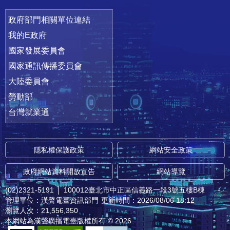
政府部門相關單位連結
我的E政府
國家發展委員會
國家通訊傳播委員會
大陸委員會
勞動部
台灣就業通
隱私權保護政策
網站安全政策
政府網站資料開放宣告
網站導覽
(02)2321-5191
│
100012臺北市中正區信義路一段3號五樓B棟
管理單位：漢聲電臺資訊部門
更新時間：2026/08/06 18:12
瀏覽人次：21,556,350
本網站為漢聲廣播電臺版權所有 © 2026