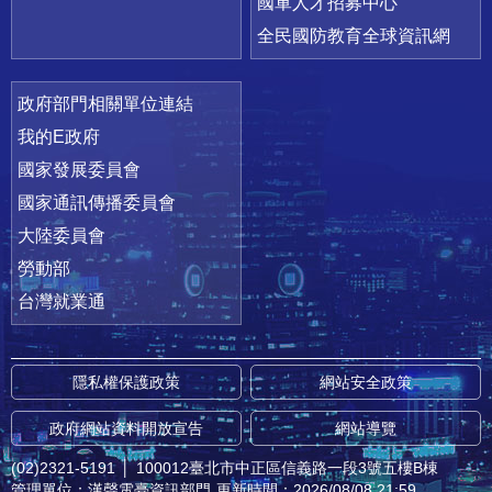
國軍人才招募中心
全民國防教育全球資訊網
政府部門相關單位連結
我的E政府
國家發展委員會
國家通訊傳播委員會
大陸委員會
勞動部
台灣就業通
隱私權保護政策
網站安全政策
政府網站資料開放宣告
網站導覽
(02)2321-5191
│
100012臺北市中正區信義路一段3號五樓B棟
管理單位：漢聲電臺資訊部門
更新時間：2026/08/08 21:59