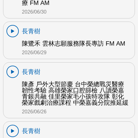
療 FM AM
2026/06/30
長青樹
陳鷺禾 雲林志願服務隊長專訪 FM AM
2026/06/29
長青樹
陳彥 戶外大型節慶 台中榮總戰災醫療
韌性考驗 高雄榮家口腔篩檢 八讀榮嘉
青銀共融 佳里榮家毛小孩特攻隊 彰化
榮家戲劇治療課程 中榮嘉義分院推延緩
2026/06/26
長青樹