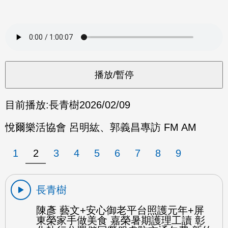
目前播放:
長青樹
2026/02/09
悅爾樂活協會 呂明紘、郭義昌專訪 FM AM
1
2
3
4
5
6
7
8
9
長青樹
陳彥 藝文+安心御老平台照護元年+屏
東榮家手做美食 嘉榮暑期護理工讀 彰