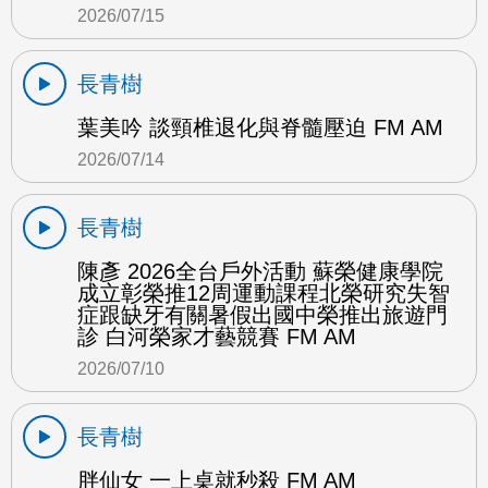
2026/07/15
長青樹
葉美吟 談頸椎退化與脊髓壓迫 FM AM
2026/07/14
長青樹
陳彥 2026全台戶外活動 蘇榮健康學院
成立彰榮推12周運動課程北榮研究失智
症跟缺牙有關暑假出國中榮推出旅遊門
診 白河榮家才藝競賽 FM AM
2026/07/10
長青樹
胖仙女 一上桌就秒殺 FM AM