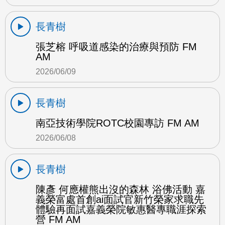
長青樹
張芝榕 呼吸道感染的治療與預防 FM
AM
2026/06/09
長青樹
南亞技術學院ROTC校園專訪 FM AM
2026/06/08
長青樹
陳彥 何應權熊出沒的森林 浴佛活動 嘉
義榮富處首創ai面試官新竹榮家求職先
體驗再面試嘉義榮院敏惠醫專職涯探索
營 FM AM