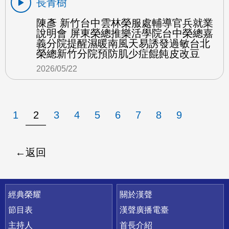
長青樹
陳彥 新竹台中雲林榮服處輔導官兵就業
說明會 屏東榮總推樂活學院台中榮總嘉
義分院提醒濕暖南風天易誘發過敏台北
榮總新竹分院預防肌少症餛飩皮改豆
2026/05/22
1
2
3
4
5
6
7
8
9
返回
快速連結
經典榮耀
關於漢聲
節目表
漢聲廣播電臺
主持人
首長介紹