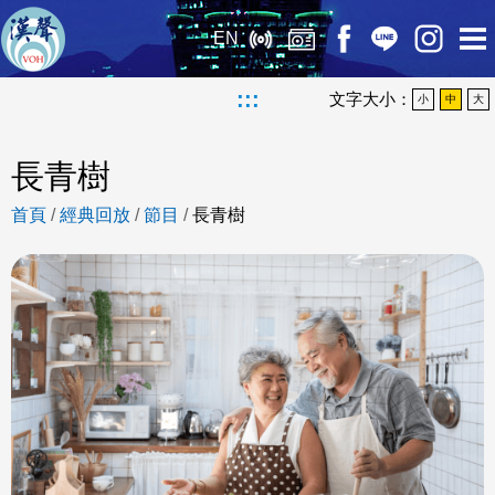
EN
:::
文字大小：
小
中
大
長青樹
首頁
/
經典回放
/
節目
/
長青樹