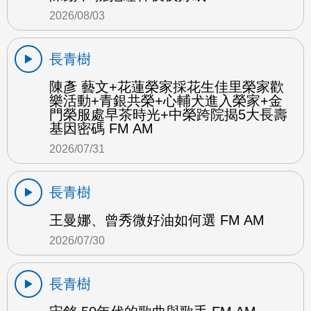
2026/08/03
長青樹
陳彥 藝文+花蓮榮家採花生佳里榮家歡
樂活動+青銀共榮+心輔犬進入榮家+金
門榮服處早茶時光+中榮跨院揭5大長壽
基因密碼 FM AM
2026/07/31
長青樹
王曼娜、曾秀微好油如何選 FM AM
2026/07/30
長青樹