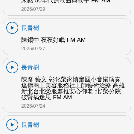
宋銘 50年代的歌曲與歌手 FM AM
2026/07/29
長青樹
陳錫中 夜夜好眠 FM AM
2026/07/27
長青樹
陳彥 藝文 彰化榮家慎齋國小音樂演奏
達德商工美容服務社工師藝術治療 高雄
新北台北榮服處推安心御老 北ˇ榮分院
破腎病迷思 FM AM
2026/07/24
長青樹