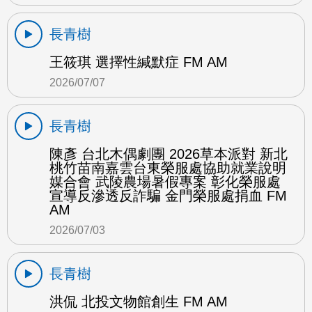
長青樹
王筱琪 選擇性緘默症 FM AM
2026/07/07
長青樹
陳彥 台北木偶劇團 2026草本派對 新北
桃竹苗南嘉雲台東榮服處協助就業說明
媒合會 武陵農場暑假專案 彰化榮服處
宣導反滲透反詐騙 金門榮服處捐血 FM
AM
2026/07/03
長青樹
洪侃 北投文物館創生 FM AM