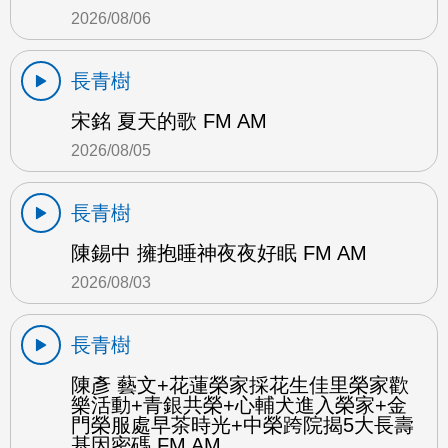
2026/08/06
長青樹
宋銘 夏天的歌 FM AM
2026/08/05
長青樹
陳錫中 擁抱睡神夜夜好眠 FM AM
2026/08/03
長青樹
陳彥 藝文+花蓮榮家採花生佳里榮家歡
樂活動+青銀共榮+心輔犬進入榮家+金
門榮服處早茶時光+中榮跨院揭5大長壽
基因密碼 FM AM