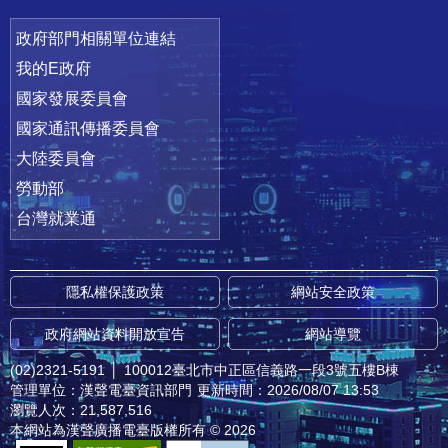
政府部門相關單位連結
我的E政府
國家發展委員會
國家通訊傳播委員會
大陸委員會
勞動部
台灣就業通
隱私權保護政策
網站安全政策
政府網站資料開放宣告
網站導覽
(02)2321-5191
│
100012臺北市中正區信義路一段3號五樓B棟
管理單位：漢聲電臺資訊部門
更新時間：2026/08/07 13:53
瀏覽人次：21,587,516
本網站為漢聲廣播電臺版權所有 © 2026