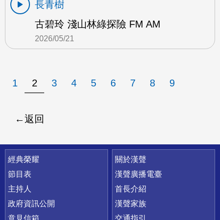
長青樹
古碧玲 淺山林綠探險 FM AM
2026/05/21
1
2
3
4
5
6
7
8
9
返回
快速連結
經典榮耀
關於漢聲
節目表
漢聲廣播電臺
主持人
首長介紹
政府資訊公開
漢聲家族
意見信箱
交通指引