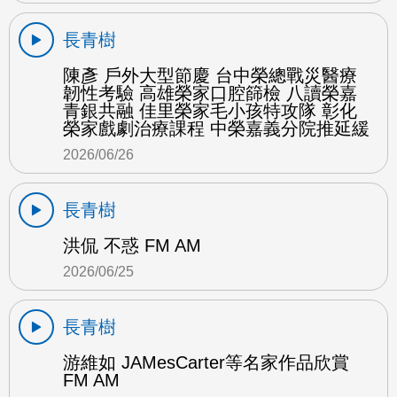
長青樹
陳彥 戶外大型節慶 台中榮總戰災醫療
韌性考驗 高雄榮家口腔篩檢 八讀榮嘉
青銀共融 佳里榮家毛小孩特攻隊 彰化
榮家戲劇治療課程 中榮嘉義分院推延緩
2026/06/26
長青樹
洪侃 不惑 FM AM
2026/06/25
長青樹
游維如 JAMesCarter等名家作品欣賞
FM AM