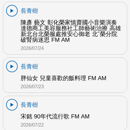
長青樹
陳彥 藝文 彰化榮家慎齋國小音樂演奏
達德商工美容服務社工師藝術治療 高雄
新北台北榮服處推安心御老 北ˇ榮分院
破腎病迷思 FM AM
2026/07/24
長青樹
胖仙女 兒童喜歡的飯料理 FM AM
2026/07/23
長青樹
宋銘 90年代流行歌 FM AM
2026/07/22