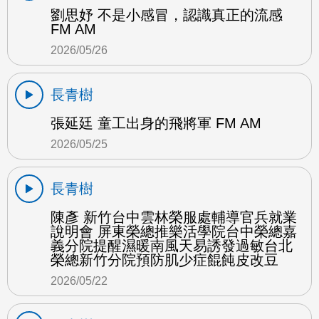
劉思妤 不是小感冒，認識真正的流感
FM AM
2026/05/26
長青樹
張延廷 童工出身的飛將軍 FM AM
2026/05/25
長青樹
陳彥 新竹台中雲林榮服處輔導官兵就業
說明會 屏東榮總推樂活學院台中榮總嘉
義分院提醒濕暖南風天易誘發過敏台北
榮總新竹分院預防肌少症餛飩皮改豆
2026/05/22