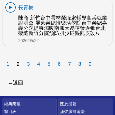
長青樹
陳彥 新竹台中雲林榮服處輔導官兵就業
說明會 屏東榮總推樂活學院台中榮總嘉
義分院提醒濕暖南風天易誘發過敏台北
榮總新竹分院預防肌少症餛飩皮改豆
2026/05/22
1
2
3
4
5
6
7
8
9
返回
快速連結
經典榮耀
關於漢聲
節目表
漢聲廣播電臺