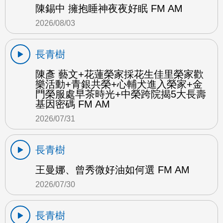
陳錫中 擁抱睡神夜夜好眠 FM AM
2026/08/03
長青樹
陳彥 藝文+花蓮榮家採花生佳里榮家歡
樂活動+青銀共榮+心輔犬進入榮家+金
門榮服處早茶時光+中榮跨院揭5大長壽
基因密碼 FM AM
2026/07/31
長青樹
王曼娜、曾秀微好油如何選 FM AM
2026/07/30
長青樹