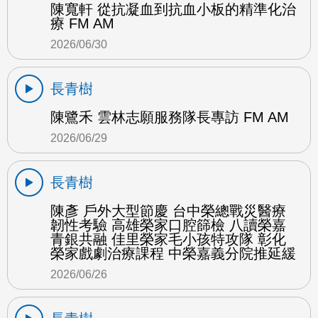
陳寬軒 從抗凝血到抗血小板的精準化治
療 FM AM
2026/06/30
長青樹
陳鷺禾 雲林志願服務隊長專訪 FM AM
2026/06/29
長青樹
陳彥 戶外大型節慶 台中榮總戰災醫療
韌性考驗 高雄榮家口腔篩檢 八讀榮嘉
青銀共融 佳里榮家毛小孩特攻隊 彰化
榮家戲劇治療課程 中榮嘉義分院推延緩
2026/06/26