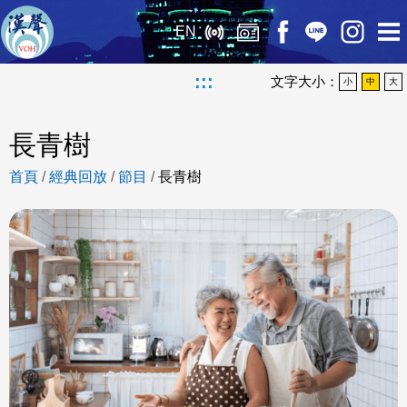
EN
:::
文字大小：
小
中
大
長青樹
首頁
/
經典回放
/
節目
/
長青樹