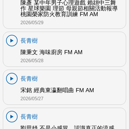
陳彥 某中年男子心理遊戲 賴翃中三舞
作 星球樂園 理節 母親節相關活動報導
桃園榮家防火教育訓練 FM AM
2026/05/29
長青樹
陳秉文 海味廚房 FM AM
2026/05/28
長青樹
宋銘 經典東瀛翻唱曲 FM AM
2026/05/27
長青樹
劉思妤 不是小感冒，認識真正的流感