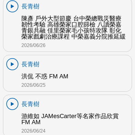
長青樹
陳彥 戶外大型節慶 台中榮總戰災醫療
韌性考驗 高雄榮家口腔篩檢 八讀榮嘉
青銀共融 佳里榮家毛小孩特攻隊 彰化
榮家戲劇治療課程 中榮嘉義分院推延緩
2026/06/26
長青樹
洪侃 不惑 FM AM
2026/06/25
長青樹
游維如 JAMesCarter等名家作品欣賞
FM AM
2026/06/24