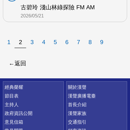
古碧玲 淺山林綠探險 FM AM
2026/05/21
1
2
3
4
5
6
7
8
9
返回
快速連結
經典榮耀
關於漢聲
節目表
漢聲廣播電臺
主持人
首長介紹
政府資訊公開
漢聲家族
意見信箱
交通指引