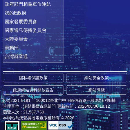
政府部門相關單位連結
我的E政府
國家發展委員會
國家通訊傳播委員會
大陸委員會
勞動部
台灣就業通
隱私權保護政策
網站安全政策
政府網站資料開放宣告
網站導覽
(02)2321-5191
│
100012臺北市中正區信義路一段3號五樓B棟
管理單位：漢聲電臺資訊部門
更新時間：2026/08/06 18:12
瀏覽人次：21,567,750
本網站為漢聲廣播電臺版權所有 © 2026