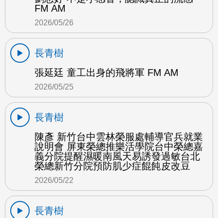
FM AM
2026/05/26
長青樹
張延廷 童工出身的飛將軍 FM AM
2026/05/25
長青樹
陳彥 新竹台中雲林榮服處輔導官兵就業
說明會 屏東榮總推樂活學院台中榮總嘉
義分院提醒濕暖南風天易誘發過敏台北
榮總新竹分院預防肌少症餛飩皮改豆
2026/05/22
長青樹