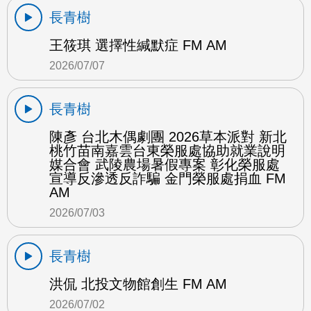
長青樹
王筱琪 選擇性緘默症 FM AM
2026/07/07
長青樹
陳彥 台北木偶劇團 2026草本派對 新北
桃竹苗南嘉雲台東榮服處協助就業說明
媒合會 武陵農場暑假專案 彰化榮服處
宣導反滲透反詐騙 金門榮服處捐血 FM
AM
2026/07/03
長青樹
洪侃 北投文物館創生 FM AM
2026/07/02