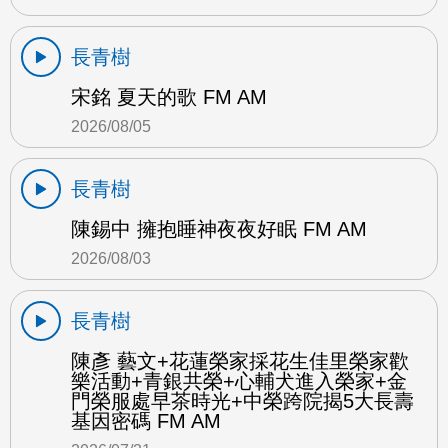
長青樹
宋銘 夏天的歌 FM AM
2026/08/05
長青樹
陳錫中 擁抱睡神夜夜好眠 FM AM
2026/08/03
長青樹
陳彥 藝文+花蓮榮家採花生佳里榮家歡
樂活動+青銀共榮+心輔犬進入榮家+金
門榮服處早茶時光+中榮跨院揭5大長壽
基因密碼 FM AM