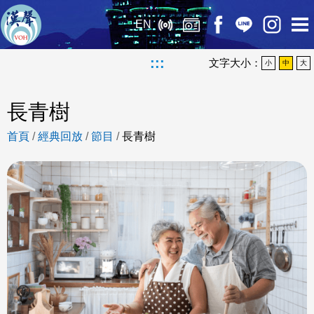
EN
:::
文字大小：
小
中
大
長青樹
首頁
/
經典回放
/
節目
/
長青樹