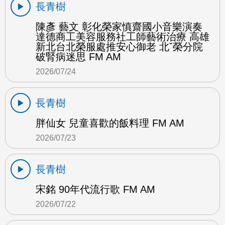
長青樹
陳彥 藝文 彰化榮家慎齋國小音樂演奏
達德商工美容服務社工師藝術治療 高雄
新北台北榮服處推安心御老 北ˇ榮分院
破腎病迷思 FM AM
2026/07/24
長青樹
胖仙女 兒童喜歡的飯料理 FM AM
2026/07/23
長青樹
宋銘 90年代流行歌 FM AM
2026/07/22