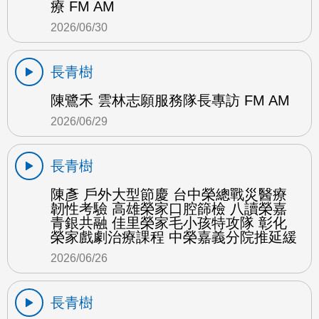
療 FM AM
2026/06/30
長青樹
陳鷺禾 雲林志願服務隊長專訪 FM AM
2026/06/29
長青樹
陳彥 戶外大型節慶 台中榮總戰災醫療
韌性考驗 高雄榮家口腔篩檢 八讀榮嘉
青銀共融 佳里榮家毛小孩特攻隊 彰化
榮家戲劇治療課程 中榮嘉義分院推延緩
2026/06/26
長青樹