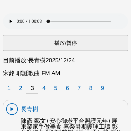
目前播放:
長青樹
2025/12/24
宋銘 耶誕歌曲 FM AM
1
2
3
4
5
6
7
8
9
長青樹
陳彥 藝文+安心御老平台照護元年+屏
東榮家手做美食 嘉榮暑期護理工讀 彰