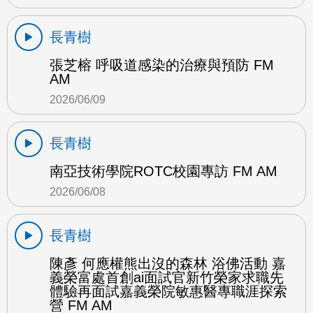
長青樹
張芝榕 呼吸道感染的治療與預防 FM
AM
2026/06/09
長青樹
南亞技術學院ROTC校園專訪 FM AM
2026/06/08
長青樹
陳彥 何應權熊出沒的森林 浴佛活動 嘉
義榮富處首創ai面試官新竹榮家求職先
體驗再面試嘉義榮院敏惠醫專職涯探索
營 FM AM