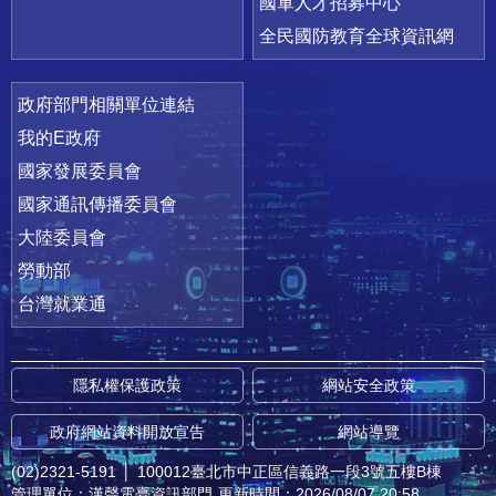
國軍人才招募中心
全民國防教育全球資訊網
政府部門相關單位連結
我的E政府
國家發展委員會
國家通訊傳播委員會
大陸委員會
勞動部
台灣就業通
隱私權保護政策
網站安全政策
政府網站資料開放宣告
網站導覽
(02)2321-5191
│
100012臺北市中正區信義路一段3號五樓B棟
管理單位：漢聲電臺資訊部門
更新時間：2026/08/07 20:58