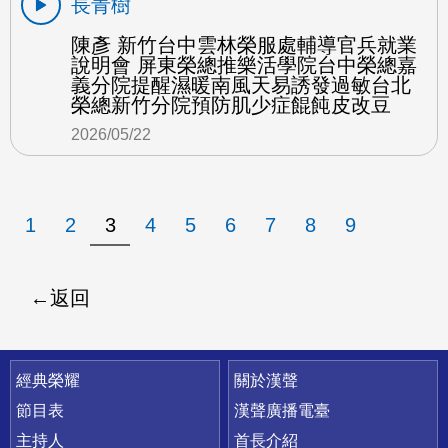
長青樹
陳彥 新竹台中雲林榮服處輔導官兵就業
說明會 屏東榮總推樂活學院台中榮總嘉
義分院提醒濕暖南風天易誘發過敏台北
榮總新竹分院預防肌少症餛飩皮改豆
2026/05/22
1
2
3
4
5
6
7
8
9
返回
快速連結
經典榮耀
關於漢聲
節目表
漢聲廣播電臺
主持人
首長介紹