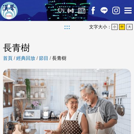
EN
:::
文字大小：
小
中
大
長青樹
首頁
/
經典回放
/
節目
/
長青樹