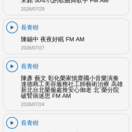
宋銘 50年代的歌曲與歌手 FM AM
2026/07/29
長青樹
陳錫中 夜夜好眠 FM AM
2026/07/27
長青樹
陳彥 藝文 彰化榮家慎齋國小音樂演奏
達德商工美容服務社工師藝術治療 高雄
新北台北榮服處推安心御老 北ˇ榮分院
破腎病迷思 FM AM
2026/07/24
長青樹