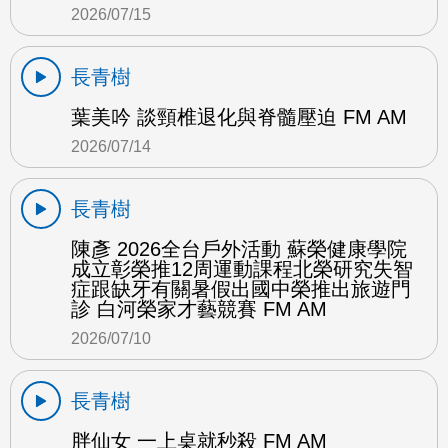
2026/07/15
長青樹
葉美吟 談頸椎退化與脊髓壓迫 FM AM
2026/07/14
長青樹
陳彥 2026全台戶外活動 蘇榮健康學院
成立彰榮推12周運動課程北榮研究失智
症跟缺牙有關暑假出國中榮推出旅遊門
診 白河榮家才藝競賽 FM AM
2026/07/10
長青樹
胖仙女 一上桌就秒殺 FM AM