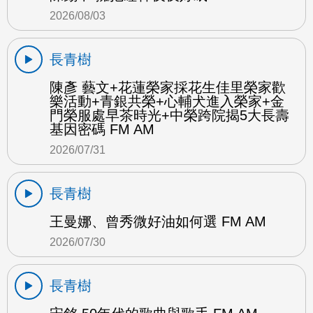
2026/08/03
長青樹
陳彥 藝文+花蓮榮家採花生佳里榮家歡
樂活動+青銀共榮+心輔犬進入榮家+金
門榮服處早茶時光+中榮跨院揭5大長壽
基因密碼 FM AM
2026/07/31
長青樹
王曼娜、曾秀微好油如何選 FM AM
2026/07/30
長青樹