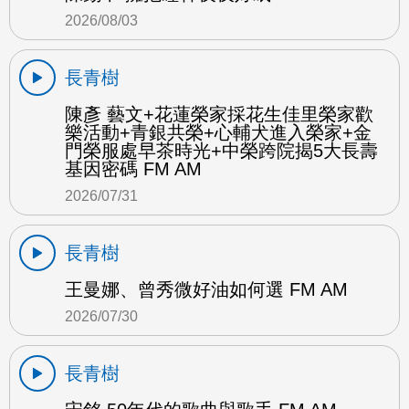
2026/08/03
長青樹
陳彥 藝文+花蓮榮家採花生佳里榮家歡
樂活動+青銀共榮+心輔犬進入榮家+金
門榮服處早茶時光+中榮跨院揭5大長壽
基因密碼 FM AM
2026/07/31
長青樹
王曼娜、曾秀微好油如何選 FM AM
2026/07/30
長青樹