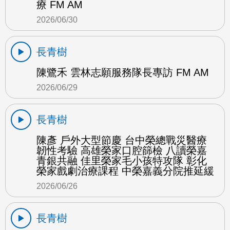
療 FM AM
2026/06/30
長青樹
陳鷺禾 雲林志願服務隊長專訪 FM AM
2026/06/29
長青樹
陳彥 戶外大型節慶 台中榮總戰災醫療
韌性考驗 高雄榮家口腔篩檢 八讀榮嘉
青銀共融 佳里榮家毛小孩特攻隊 彰化
榮家戲劇治療課程 中榮嘉義分院推延緩
2026/06/26
長青樹