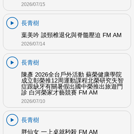
2026/07/15
長青樹
葉美吟 談頸椎退化與脊髓壓迫 FM AM
2026/07/14
長青樹
陳彥 2026全台戶外活動 蘇榮健康學院
成立彰榮推12周運動課程北榮研究失智
症跟缺牙有關暑假出國中榮推出旅遊門
診 白河榮家才藝競賽 FM AM
2026/07/10
長青樹
胖仙女 一上桌就秒殺 FM AM