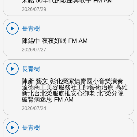
宋銘 50年代的歌曲與歌手 FM AM
2026/07/29
長青樹
陳錫中 夜夜好眠 FM AM
2026/07/27
長青樹
陳彥 藝文 彰化榮家慎齋國小音樂演奏
達德商工美容服務社工師藝術治療 高雄
新北台北榮服處推安心御老 北ˇ榮分院
破腎病迷思 FM AM
2026/07/24
長青樹