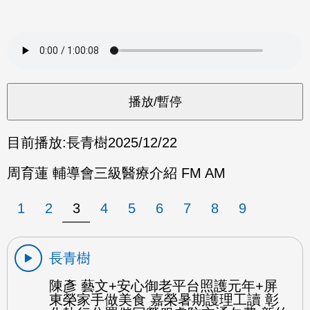
目前播放:
長青樹
2025/12/22
周育蓮 輔導會三級醫療介紹 FM AM
1
2
3
4
5
6
7
8
9
長青樹
陳彥 藝文+安心御老平台照護元年+屏
東榮家手做美食 嘉榮暑期護理工讀 彰