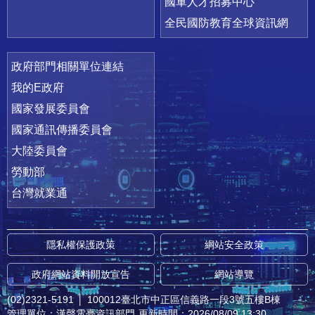
國軍人才招募中心
全民國防教育全球資訊網
政府部門相關單位連結
我的E政府
國家發展委員會
國家通訊傳播委員會
大陸委員會
勞動部
台灣就業通
隱私權保護政策
網站安全政策
政府網站資料開放宣告
網站導覽
(02)2321-5191
│
100012臺北市中正區信義路一段3號五樓B棟
管理單位：漢聲電臺資訊部門
更新時間：2026/08/09 13:30