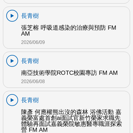
長青樹
張芝榕 呼吸道感染的治療與預防 FM
AM
2026/06/09
長青樹
南亞技術學院ROTC校園專訪 FM AM
2026/06/08
長青樹
陳彥 何應權熊出沒的森林 浴佛活動 嘉
義榮富處首創ai面試官新竹榮家求職先
體驗再面試嘉義榮院敏惠醫專職涯探索
營 FM AM