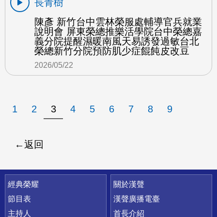
長青樹
陳彥 新竹台中雲林榮服處輔導官兵就業
說明會 屏東榮總推樂活學院台中榮總嘉
義分院提醒濕暖南風天易誘發過敏台北
榮總新竹分院預防肌少症餛飩皮改豆
2026/05/22
1
2
3
4
5
6
7
8
9
返回
快速連結
經典榮耀
關於漢聲
節目表
漢聲廣播電臺
主持人
首長介紹