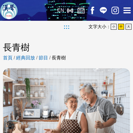
EN
:::
文字大小：
小
中
大
長青樹
首頁
/
經典回放
/
節目
/
長青樹