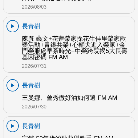
2026/08/03
長青樹
陳彥 藝文+花蓮榮家採花生佳里榮家歡
樂活動+青銀共榮+心輔犬進入榮家+金
門榮服處早茶時光+中榮跨院揭5大長壽
基因密碼 FM AM
2026/07/31
長青樹
王曼娜、曾秀微好油如何選 FM AM
2026/07/30
長青樹