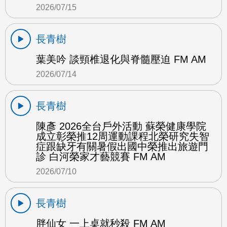
2026/07/15
長青樹
葉美吟 談頸椎退化與脊髓壓迫 FM AM
2026/07/14
長青樹
陳彥 2026全台戶外活動 蘇榮健康學院
成立彰榮推12周運動課程北榮研究失智
症跟缺牙有關暑假出國中榮推出旅遊門
診 白河榮家才藝競賽 FM AM
2026/07/10
長青樹
胖仙女 一上桌就秒殺 FM AM