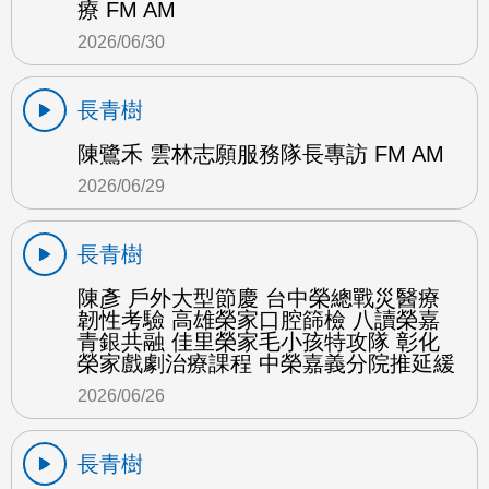
療 FM AM
2026/06/30
長青樹
陳鷺禾 雲林志願服務隊長專訪 FM AM
2026/06/29
長青樹
陳彥 戶外大型節慶 台中榮總戰災醫療
韌性考驗 高雄榮家口腔篩檢 八讀榮嘉
青銀共融 佳里榮家毛小孩特攻隊 彰化
榮家戲劇治療課程 中榮嘉義分院推延緩
2026/06/26
長青樹