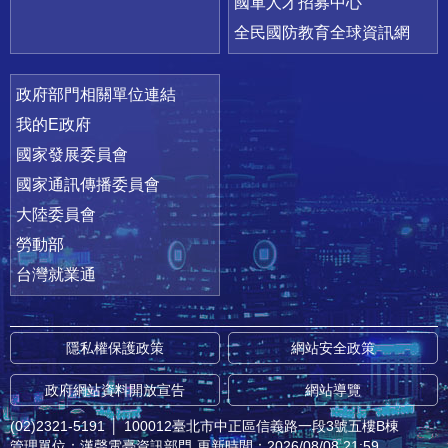
國軍人才招募中心
全民國防教育全球資訊網
政府部門相關單位連結
我的E政府
國家發展委員會
國家通訊傳播委員會
大陸委員會
勞動部
台灣就業通
隱私權保護政策
網站安全政策
政府網站資料開放宣告
網站導覽
(02)2321-5191
│
100012臺北市中正區信義路一段3號五樓B棟
管理單位：漢聲電臺資訊部門
更新時間：2026/08/08 21:59