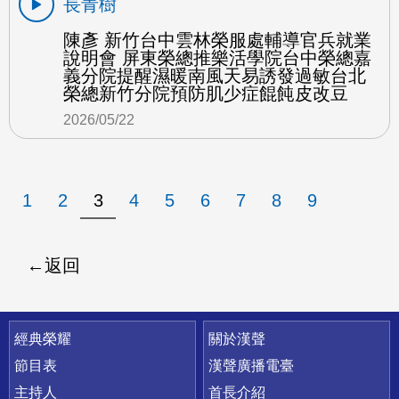
長青樹
陳彥 新竹台中雲林榮服處輔導官兵就業
說明會 屏東榮總推樂活學院台中榮總嘉
義分院提醒濕暖南風天易誘發過敏台北
榮總新竹分院預防肌少症餛飩皮改豆
2026/05/22
1
2
3
4
5
6
7
8
9
返回
快速連結
經典榮耀
關於漢聲
節目表
漢聲廣播電臺
主持人
首長介紹