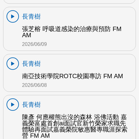
長青樹
張芝榕 呼吸道感染的治療與預防 FM
AM
2026/06/09
長青樹
南亞技術學院ROTC校園專訪 FM AM
2026/06/08
長青樹
陳彥 何應權熊出沒的森林 浴佛活動 嘉
義榮富處首創ai面試官新竹榮家求職先
體驗再面試嘉義榮院敏惠醫專職涯探索
營 FM AM