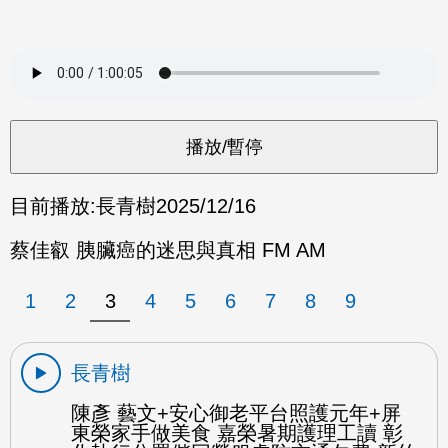
目前播放:
長青樹
2025/12/16
蔡佳叡 胰臟癌的迷思與真相 FM AM
1
2
3
4
5
6
7
8
9
長青樹
陳彥 藝文+安心御老平台照護元年+屏
東榮家手做美食 嘉榮暑期護理工讀 彰