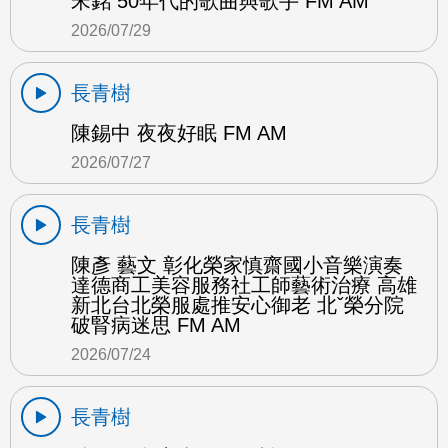
宋銘 50年代的歌曲與歌手 FM AM
2026/07/29
長青樹
陳錫中 夜夜好眠 FM AM
2026/07/27
長青樹
陳彥 藝文 彰化榮家慎齋國小音樂演奏
達德商工美容服務社工師藝術治療 高雄
新北台北榮服處推安心御老 北ˇ榮分院
破腎病迷思 FM AM
2026/07/24
長青樹