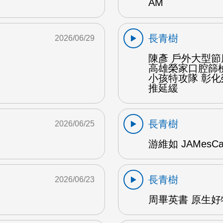
AM
長青樹
2026/06/29
陳彥 戶外大型節
高雄榮家口腔篩
小孩特攻隊 彰
推延緩
長青樹
2026/06/25
游維如 JAMesC
長青樹
2026/06/23
周畢英書 原生好物