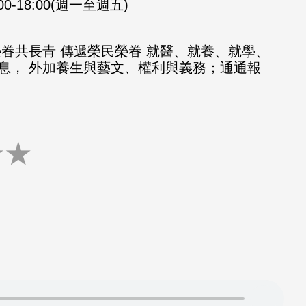
:00-18:00(週一至週五)
榮眷共長青 傳遞榮民榮眷 就醫、就養、就學、
息， 外加養生與藝文、權利與義務；通通報
★
★