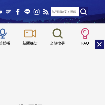
文字大小：
小
中
大
益插播
新聞採訪
全站搜尋
FAQ