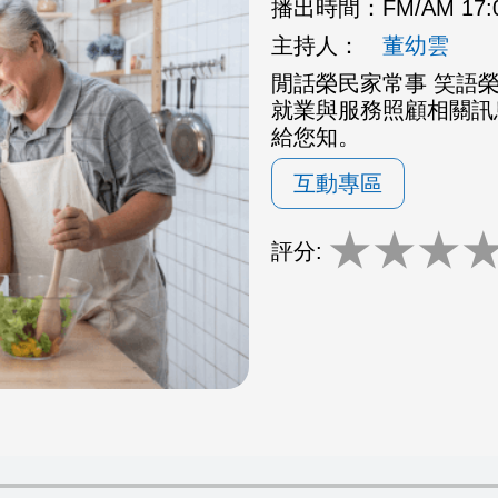
播出時間：
FM/AM 17
主持人：
董幼雲
閒話榮民家常事 笑語
就業與服務照顧相關訊
給您知。
互動專區
★
★
★
評分: