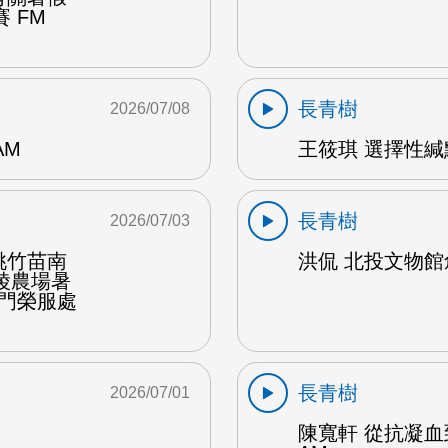
 FM
長青樹
2026/07/08
AM
王筱琪 選擇性緘默
長青樹
2026/07/03
桃竹苗南
洪侃 北投文物館創
陵農場暑
金門榮服處
長青樹
2026/07/01
陳寬軒 從抗凝血