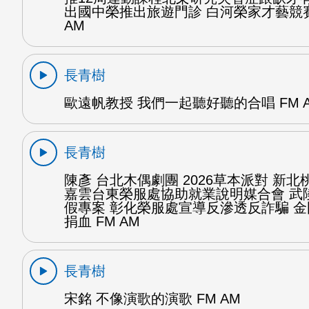
出國中榮推出旅遊門診 白河榮家才藝競賽
AM
長青樹
歐遠帆教授 我們一起聽好聽的合唱 FM 
長青樹
陳彥 台北木偶劇團 2026草本派對 新北
嘉雲台東榮服處協助就業說明媒合會 武
假專案 彰化榮服處宣導反滲透反詐騙 
捐血 FM AM
長青樹
宋銘 不像演歌的演歌 FM AM