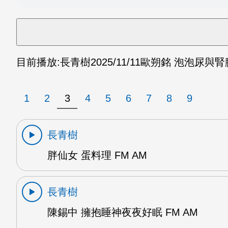
目前播放:
長青樹
2025/11/11
歐朔銘 泡泡尿與腎臟
1
2
3
4
5
6
7
8
9
長青樹
胖仙女 蛋料理 FM AM
長青樹
陳錫中 擁抱睡神夜夜好眠 FM AM