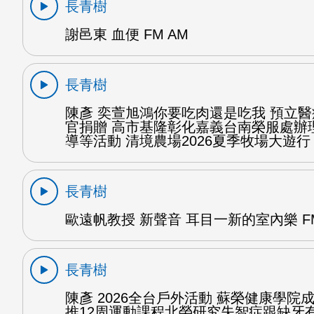
長青樹
謝邑東 血便 FM AM
長青樹
陳彥 奕萱旭鴻你要吃肉還是吃我 預立
官捐贈 高市基隆彰化嘉義台南榮服處辦
導等活動 清境農場2026夏季牧場大遊行 
長青樹
歐遠帆教授 新聲音 耳目一新的室內樂 FM
長青樹
陳彥 2026全台戶外活動 蘇榮健康學院
推12周運動課程北榮研究失智症跟缺牙