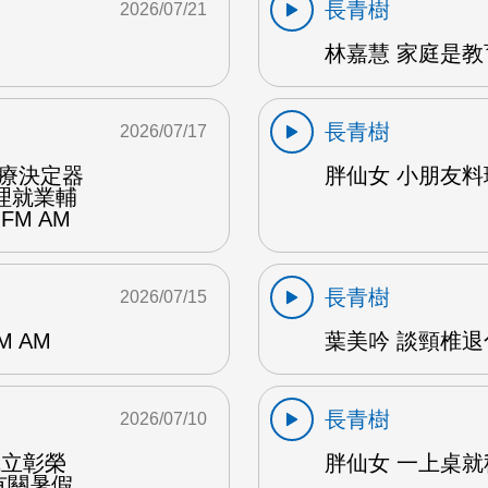
長青樹
2026/07/21
林嘉慧 家庭是教
長青樹
2026/07/17
醫療決定器
胖仙女 小朋友料理
理就業輔
FM AM
長青樹
2026/07/15
 AM
葉美吟 談頸椎退
長青樹
2026/07/10
成立彰榮
胖仙女 一上桌就秒
有關暑假