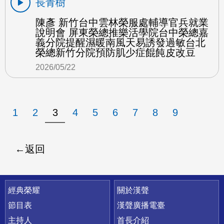
長青樹
陳彥 新竹台中雲林榮服處輔導官兵就業
說明會 屏東榮總推樂活學院台中榮總嘉
義分院提醒濕暖南風天易誘發過敏台北
榮總新竹分院預防肌少症餛飩皮改豆
2026/05/22
1
2
3
4
5
6
7
8
9
返回
快速連結
經典榮耀
關於漢聲
節目表
漢聲廣播電臺
主持人
首長介紹