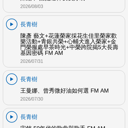
2026/08/03
長青樹
陳彥 藝文+花蓮榮家採花生佳里榮家歡
樂活動+青銀共榮+心輔犬進入榮家+金
門榮服處早茶時光+中榮跨院揭5大長壽
基因密碼 FM AM
2026/07/31
長青樹
王曼娜、曾秀微好油如何選 FM AM
2026/07/30
長青樹