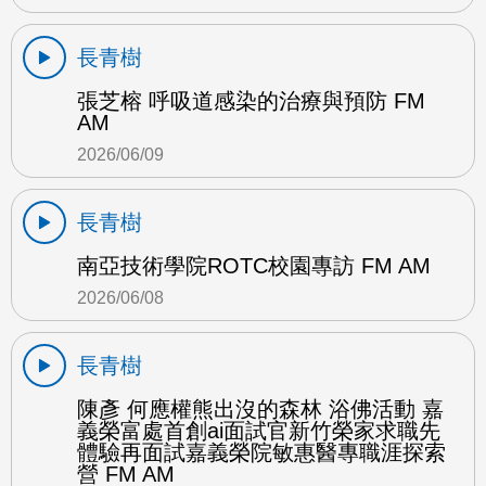
長青樹
張芝榕 呼吸道感染的治療與預防 FM
AM
2026/06/09
長青樹
南亞技術學院ROTC校園專訪 FM AM
2026/06/08
長青樹
陳彥 何應權熊出沒的森林 浴佛活動 嘉
義榮富處首創ai面試官新竹榮家求職先
體驗再面試嘉義榮院敏惠醫專職涯探索
營 FM AM