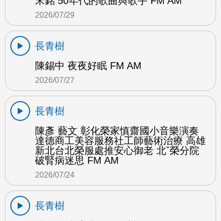
宋銘 50年代的歌曲與歌手 FM AM
2026/07/29
長青樹
陳錫中 夜夜好眠 FM AM
2026/07/27
長青樹
陳彥 藝文 彰化榮家慎齋國小音樂演奏
達德商工美容服務社工師藝術治療 高雄
新北台北榮服處推安心御老 北ˇ榮分院
破腎病迷思 FM AM
2026/07/24
長青樹