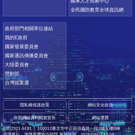
國軍人才招募中心
全民國防教育全球資訊網
政府部門相關單位連結
我的E政府
國家發展委員會
國家通訊傳播委員會
大陸委員會
勞動部
台灣就業通
隱私權保護政策
網站安全政策
政府網站資料開放宣告
網站導覽
(02)2321-5191
│
100012臺北市中正區信義路一段3號五樓B棟
管理單位：漢聲電臺資訊部門
更新時間：2026/08/07 17:04