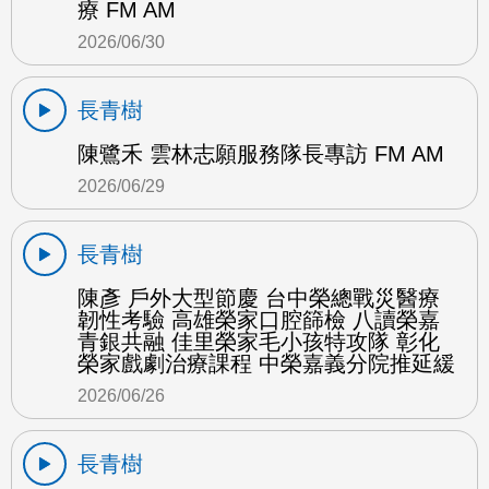
療 FM AM
2026/06/30
長青樹
陳鷺禾 雲林志願服務隊長專訪 FM AM
2026/06/29
長青樹
陳彥 戶外大型節慶 台中榮總戰災醫療
韌性考驗 高雄榮家口腔篩檢 八讀榮嘉
青銀共融 佳里榮家毛小孩特攻隊 彰化
榮家戲劇治療課程 中榮嘉義分院推延緩
2026/06/26
長青樹