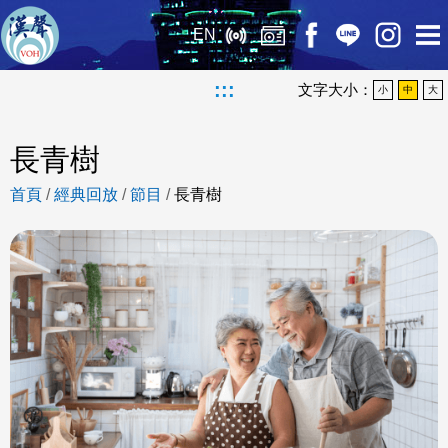
EN
:::
文字大小：
小
中
大
長青樹
首頁
/
經典回放
/
節目
/
長青樹