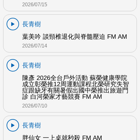
2026/07/15
長青樹
葉美吟 談頸椎退化與脊髓壓迫 FM AM
2026/07/14
長青樹
陳彥 2026全台戶外活動 蘇榮健康學院
成立彰榮推12周運動課程北榮研究失智
症跟缺牙有關暑假出國中榮推出旅遊門
診 白河榮家才藝競賽 FM AM
2026/07/10
長青樹
胖仙女 一上桌就秒殺 FM AM